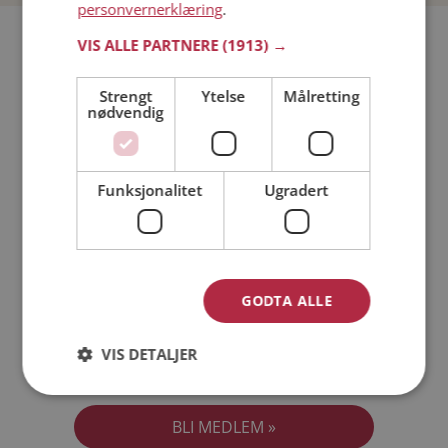
personvernerklæring
.
Bli medlem gratis!
VIS ALLE PARTNERE
(1913) →
Strengt
Ytelse
Målretting
Jeg er en:
Mann
Kvinne
nødvendig
Min alder:
Funksjonalitet
Ugradert
GODTA ALLE
VIS DETALJER
Jeg aksepterer
Medlemsvilkårene
Jeg aksepterer
Personvernreglene