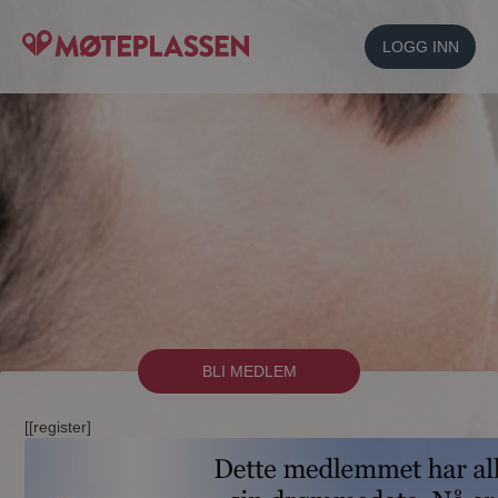
LOGG INN
BLI MEDLEM
[[register]