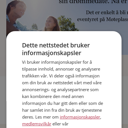
Dette nettstedet bruker
informasjonskapsler
]
Vi bruker informasjonskapsler for å
tilpasse innhold, annonser og analysere
trafikken vår. Vi deler også informasjon
om din bruk av nettstedet vårt med våre
Fler single
annonserings- og analysepartnere som
kan kombinere den med annen
Andre single fra Oslo
informasjon du har gitt dem eller som de
Date menn i Norge
har samlet inn fra din bruk av tjenestene
Date kvinner i Norge
deres. Les mer om
informasjonskapsler
,
medlemsvilkår
eller vår