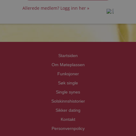
Allerede medlem? Logg inn her »
prot
prot
Priva
Priva
Startsiden
Om Møteplassen
Funksjoner
Søk single
Single synes
Solskinnshistorier
Sikker dating
Kontakt
Personvernpolicy