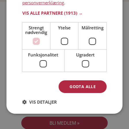
personvernerklæring
.
Bli medlem gratis!
VIS ALLE PARTNERE
(1913) →
Strengt
Ytelse
Målretting
Jeg er en:
Mann
Kvinne
nødvendig
Min alder:
Funksjonalitet
Ugradert
GODTA ALLE
VIS DETALJER
Jeg aksepterer
Medlemsvilkårene
Jeg aksepterer
Personvernreglene