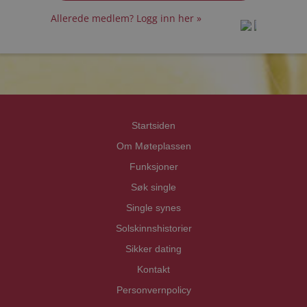
Allerede medlem? Logg inn her »
prot
prot
Priva
Priva
Startsiden
Om Møteplassen
Funksjoner
Søk single
Single synes
Solskinnshistorier
Sikker dating
Kontakt
Personvernpolicy