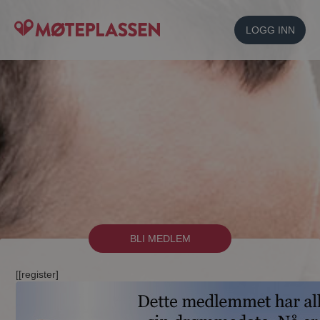
LOGG INN
BLI MEDLEM
[[register]