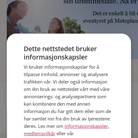
Dette nettstedet bruker
informasjonskapsler
]
Vi bruker informasjonskapsler for å
tilpasse innhold, annonser og analysere
trafikken vår. Vi deler også informasjon
om din bruk av nettstedet vårt med våre
Fler single
annonserings- og analysepartnere som
kan kombinere den med annen
Andre single fra Oslo
informasjon du har gitt dem eller som de
Date menn i Norge
har samlet inn fra din bruk av tjenestene
Date kvinner i Norge
deres. Les mer om
informasjonskapsler
,
medlemsvilkår
eller vår