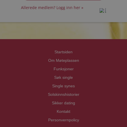
Allerede medlem? Logg inn her »
prot
prot
Priva
Priva
Startsiden
Om Møteplassen
Funksjoner
Søk single
Single synes
Solskinnshistorier
Sikker dating
Kontakt
Personvernpolicy