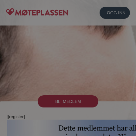
LOGG INN
BLI MEDLEM
[[register]