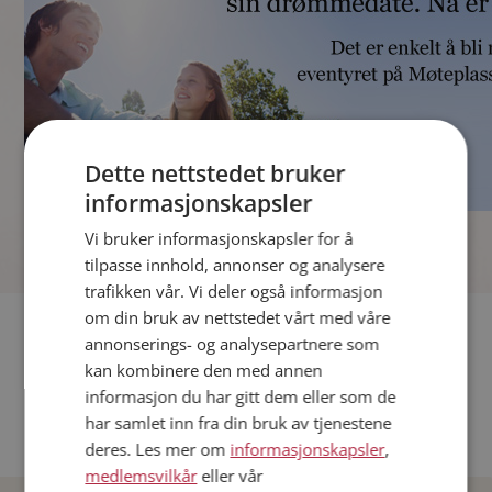
Dette nettstedet bruker
informasjonskapsler
]
Vi bruker informasjonskapsler for å
tilpasse innhold, annonser og analysere
trafikken vår. Vi deler også informasjon
om din bruk av nettstedet vårt med våre
Fler single
annonserings- og analysepartnere som
kan kombinere den med annen
Andre single fra Oslo
informasjon du har gitt dem eller som de
Date menn i Norge
har samlet inn fra din bruk av tjenestene
Date kvinner i Norge
deres. Les mer om
informasjonskapsler
,
medlemsvilkår
eller vår