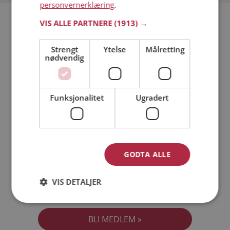
personvernerklæring
.
Bli medlem gratis!
VIS ALLE PARTNERE
(1913) →
Strengt
Ytelse
Målretting
Jeg er en:
Mann
Kvinne
nødvendig
Min alder:
Funksjonalitet
Ugradert
GODTA ALLE
VIS DETALJER
Jeg aksepterer
Medlemsvilkårene
Jeg aksepterer
Personvernreglene