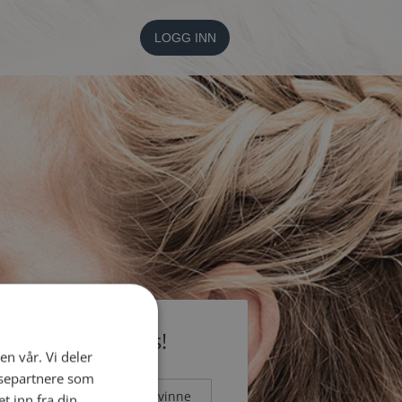
LOGG INN
li medlem gratis!
en vår. Vi deler
ysepartnere som
Mann
Kvinne
 inn fra din