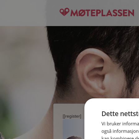
Dette netts
[[register]
Vi bruker informa
også informasjon
kan kombinere de