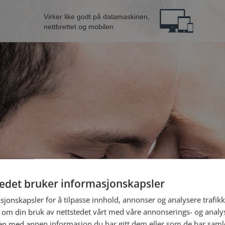
Virker like godt på datamaskinen,
nettbrettet og mobilen
tedet bruker informasjonskapsler
B
sjonskapsler for å tilpasse innhold, annonser og analysere trafikk
 om din bruk av nettstedet vårt med våre annonserings- og anal
Jeg er en:
n med annen informasjon du har gitt dem eller som de har samlet