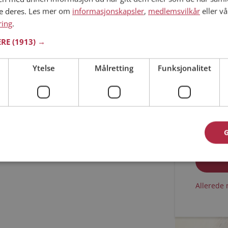
ne deres. Les mer om
informasjonskapsler
,
medlemsvilkår
eller vå
Min alder
ring
.
ERE
(1913) →
Ytelse
Målretting
Funksjonalitet
Jeg aks
Jeg aks
Allerede 