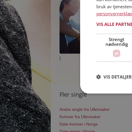
bruk av tjeneste
personvernerklæ
VIS ALLE PARTN
Strengt
nødvendig
]
VIS DETALJER
Fler single
Andre single fra Ullensaker
Kvinner fra Ullensaker
Date kvinner i Norge
Date menn i Norge