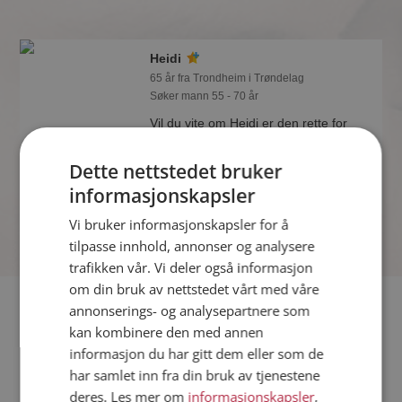
Heidi
65 år fra Trondheim i Trøndelag
Søker mann 55 - 70 år
Vil du vite om Heidi er den rette for
deg? Bli medlem og se hva Heidi liker
å gjøre om kvelden. Kanskje en
Dette nettstedet bruker
treningsentusiast som deg selv?
informasjonskapsler
Vi bruker informasjonskapsler for å
tilpasse innhold, annonser og analysere
trafikken vår. Vi deler også informasjon
om din bruk av nettstedet vårt med våre
Fler single
annonserings- og analysepartnere som
kan kombinere den med annen
informasjon du har gitt dem eller som de
Flere singlekvinner fra Trondheim
:
Stine
,
Siw
,
Tuva Birgitte
har samlet inn fra din bruk av tjenestene
Menn fra Trondheim
deres. Les mer om
informasjonskapsler
,
Date kvinner i Norge