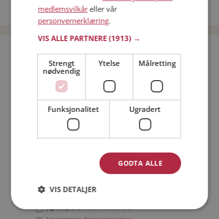
medlemsvilkår
eller vår
Date menn i Norge
personvernerklæring
.
VIS ALLE PARTNERE
(1913) →
Bli medlem gratis!
Strengt
Ytelse
Målretting
nødvendig
Jeg er en:
Mann
Kvinne
Min alder:
Funksjonalitet
Ugradert
GODTA ALLE
VIS DETALJER
Jeg aksepterer
Medlemsvilkårene