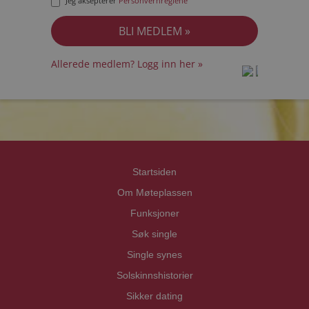
Jeg aksepterer
Personvernreglene
Allerede medlem? Logg inn her »
prot
prot
Priva
Priva
Startsiden
Om Møteplassen
Funksjoner
Søk single
Single synes
Solskinnshistorier
Sikker dating