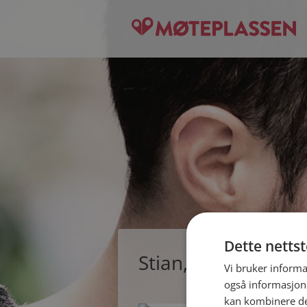
Dette netts
Stian, single mann
Vi bruker informa
også informasjon
kan kombinere de