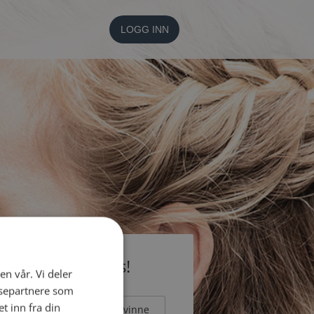
LOGG INN
li medlem gratis!
en vår. Vi deler
ysepartnere som
 inn fra din
Mann
Kvinne