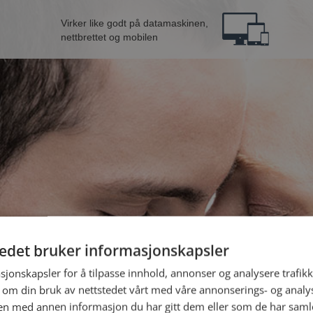
Virker like godt på datamaskinen,
nettbrettet og mobilen
tedet bruker informasjonskapsler
 fra Porsgrunn
B
sjonskapsler for å tilpasse innhold, annonser og analysere trafikk
 om din bruk av nettstedet vårt med våre annonserings- og anal
n med annen informasjon du har gitt dem eller som de har samlet
Jeg er en: