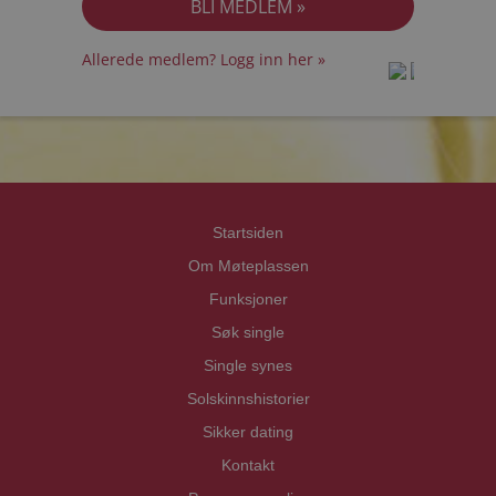
Allerede medlem? Logg inn her »
prot
prot
Priva
Priva
Startsiden
Om Møteplassen
Funksjoner
Søk single
Single synes
Solskinnshistorier
Sikker dating
Kontakt