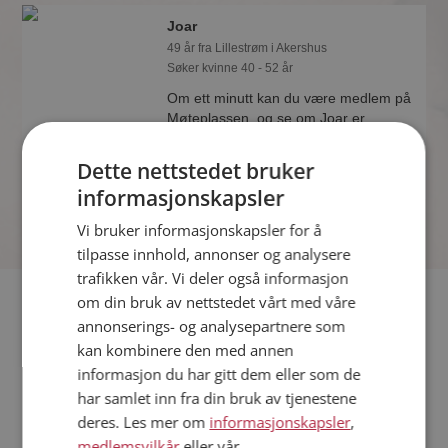
Joar
49 år fra Lillestrøm i Akershus
Søker kvinne 40 - 52 år
Om ett minutt kan du være medlem på
Møteplassen, og se om Joar er
drømmende eller praktisk! Det er
lettere å finne kjærligheten på nettet!
Dette nettstedet bruker
informasjonskapsler
Vi bruker informasjonskapsler for å
tilpasse innhold, annonser og analysere
trafikken vår. Vi deler også informasjon
Fler single
om din bruk av nettstedet vårt med våre
annonserings- og analysepartnere som
kan kombinere den med annen
Flere singlemenn fra Lillestrøm
:
Gunnar
,
Zub
,
Samkr
informasjon du har gitt dem eller som de
Kvinner fra Lillestrøm
har samlet inn fra din bruk av tjenestene
Date kvinner i Norge
deres. Les mer om
informasjonskapsler
,
Date menn i Norge
medlemsvilkår
eller vår