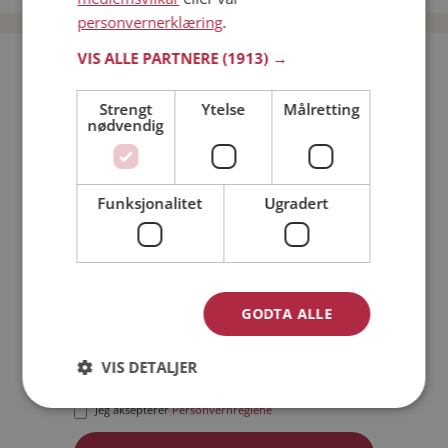
personvernerklæring
.
VIS ALLE PARTNERE
(1913) →
Bli medlem gratis!
Strengt
Ytelse
Målretting
nødvendig
Jeg er en:
Mann
Kvinne
Min alder:
Funksjonalitet
Ugradert
GODTA ALLE
VIS DETALJER
Jeg aksepterer
Medlemsvilkårene
Jeg aksepterer
Personvernreglene