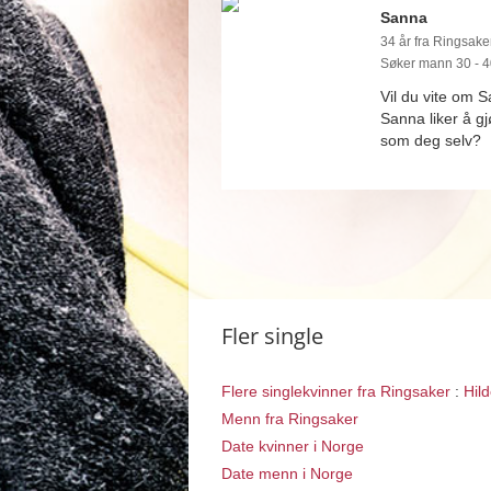
Sanna
34 år fra Ringsaker
Søker mann 30 - 4
Vil du vite om 
Sanna liker å g
som deg selv?
Fler single
Flere singlekvinner fra Ringsaker
:
Hil
Menn fra Ringsaker
Date kvinner i Norge
Date menn i Norge