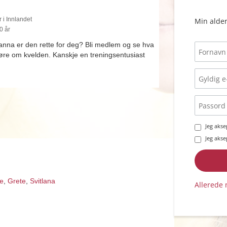
 i Innlandet
Min alder
0 år
Sanna er den rette for deg? Bli medlem og se hva
jøre om kvelden. Kanskje en treningsentusiast
Jeg aks
Jeg aks
de
,
Grete
,
Svitlana
Allerede 