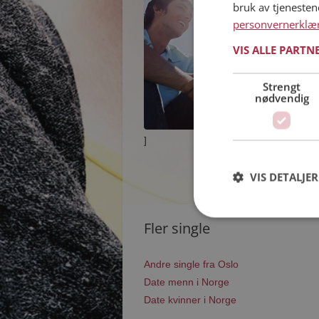
bruk av tjeneste
personvernerklæ
VIS ALLE PARTN
Strengt
nødvendig
]
VIS DETALJER
Fler single
Andre single fra Oslo
Date menn i Norge
Date kvinner i Norge