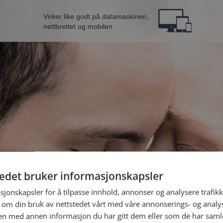
Virker like godt på datamaskinen,
nettbrettet og mobilen
tedet bruker informasjonskapsler
B
sjonskapsler for å tilpasse innhold, annonser og analysere trafikk
 om din bruk av nettstedet vårt med våre annonserings- og anal
n med annen informasjon du har gitt dem eller som de har samlet
Jeg er en: