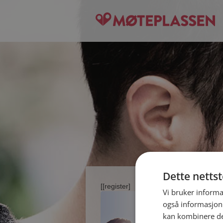
Dette netts
[[register]
Vi bruker informa
også informasjon
kan kombinere de