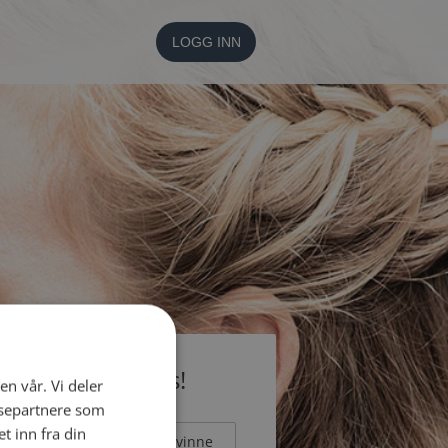
LOGG INN
li medlem gratis!
en vår. Vi deler
ysepartnere som
 inn fra din
Mann
Kvinne