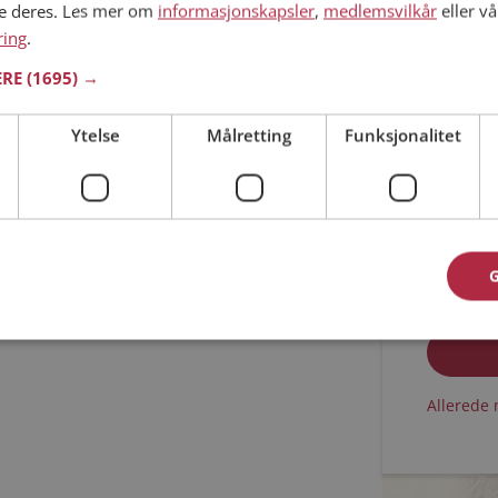
ne deres. Les mer om
informasjonskapsler
,
medlemsvilkår
eller vå
ring
.
Min alder
ERE
(1695) →
Ytelse
Målretting
Funksjonalitet
Jeg aks
Jeg aks
Allerede 