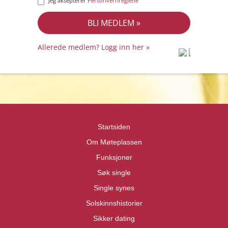
Jeg aksepterer
Personvernreglene
Allerede medlem? Logg inn her »
prot
prot
Priva
Priva
Startsiden
Om Møteplassen
Funksjoner
Søk single
Single synes
Solskinnshistorier
Sikker dating