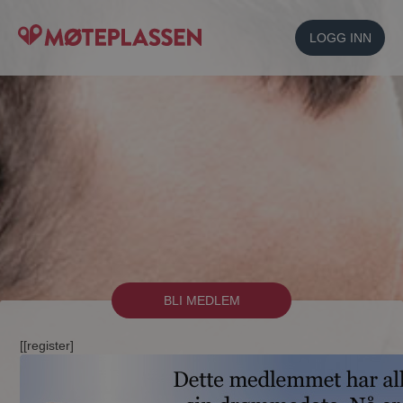
LOGG INN
BLI MEDLEM
[[register]