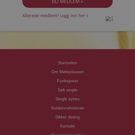
Allerede medlem? Logg inn her »
prot
prot
Priva
Priva
Startsiden
Om Møteplassen
Funksjoner
Søk single
Single synes
Solskinnshistorier
Sikker dating
Kontakt