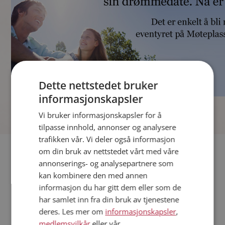
Dette nettstedet bruker
informasjonskapsler
]
Vi bruker informasjonskapsler for å
tilpasse innhold, annonser og analysere
trafikken vår. Vi deler også informasjon
Fler single
om din bruk av nettstedet vårt med våre
annonserings- og analysepartnere som
kan kombinere den med annen
Andre single fra Rana
informasjon du har gitt dem eller som de
Kvinner fra Rana
har samlet inn fra din bruk av tjenestene
Date kvinner i Norge
deres. Les mer om
informasjonskapsler
,
Date menn i Norge
medlemsvilkår
eller vår