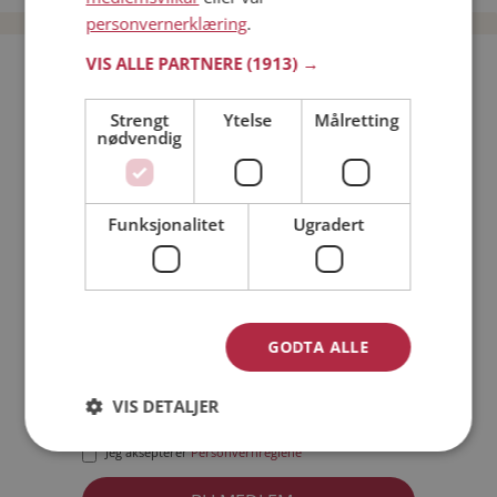
personvernerklæring
.
VIS ALLE PARTNERE
(1913) →
Bli medlem gratis!
Strengt
Ytelse
Målretting
nødvendig
Jeg er en:
Mann
Kvinne
Min alder:
Funksjonalitet
Ugradert
GODTA ALLE
VIS DETALJER
Jeg aksepterer
Medlemsvilkårene
Jeg aksepterer
Personvernreglene