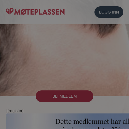
LOGG INN
BLI MEDLEM
[[register]