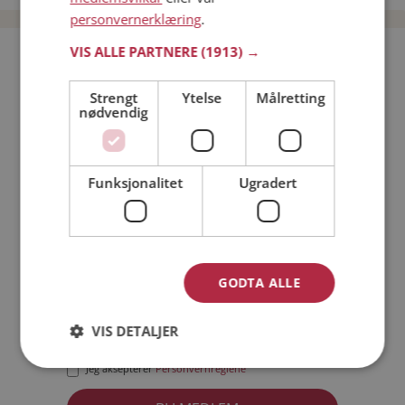
personvernerklæring
.
VIS ALLE PARTNERE
(1913) →
Bli medlem gratis!
Strengt
Ytelse
Målretting
nødvendig
Jeg er en:
Mann
Kvinne
Min alder:
Funksjonalitet
Ugradert
GODTA ALLE
VIS DETALJER
Jeg aksepterer
Medlemsvilkårene
Jeg aksepterer
Personvernreglene