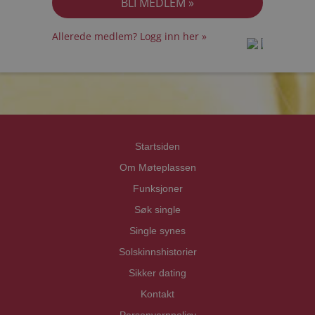
Allerede medlem? Logg inn her »
prot
prot
Priva
Priva
Startsiden
Om Møteplassen
Funksjoner
Søk single
Single synes
Solskinnshistorier
Sikker dating
Kontakt