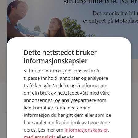
Dette nettstedet bruker
informasjonskapsler
]
Vi bruker informasjonskapsler for å
tilpasse innhold, annonser og analysere
trafikken vår. Vi deler også informasjon
Fler single
om din bruk av nettstedet vårt med våre
annonserings- og analysepartnere som
kan kombinere den med annen
Andre single fra Hasvik
informasjon du har gitt dem eller som de
Menn fra Hasvik
har samlet inn fra din bruk av tjenestene
Date kvinner i Norge
deres. Les mer om
informasjonskapsler
,
Date menn i Norge
medlemsvilkår
eller vår