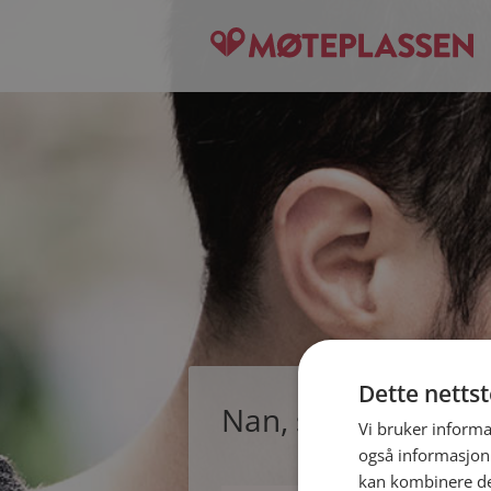
Dette netts
Nan, single kvinne 
Vi bruker informa
også informasjon
kan kombinere de