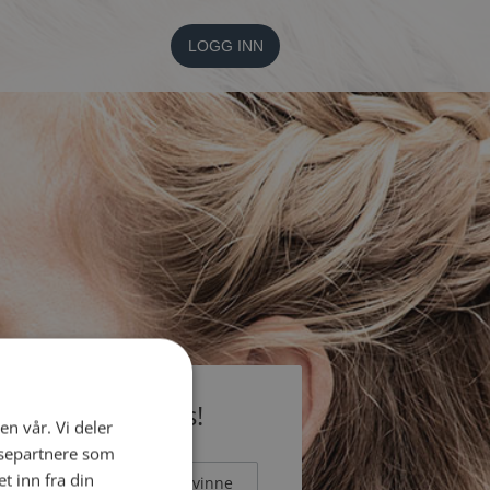
LOGG INN
li medlem gratis!
en vår. Vi deler
ysepartnere som
 inn fra din
Mann
Kvinne