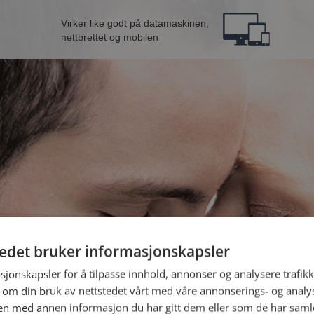
Virker like godt på datamaskinen,
nettbrettet og mobilen
tedet bruker informasjonskapsler
fra Stjørdal
B
sjonskapsler for å tilpasse innhold, annonser og analysere trafikk
 om din bruk av nettstedet vårt med våre annonserings- og anal
n med annen informasjon du har gitt dem eller som de har samlet
Jeg er en: