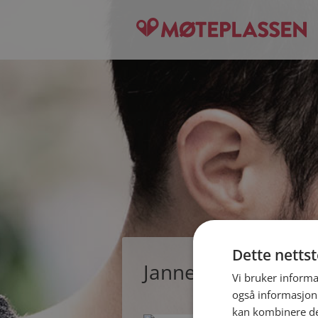
Dette netts
Janne, single kvin
Vi bruker informa
også informasjon
kan kombinere de