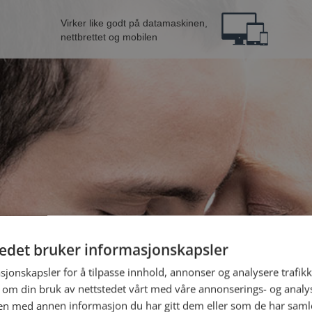
Virker like godt på datamaskinen,
nettbrettet og mobilen
tedet bruker informasjonskapsler
ne fra Sømna
B
sjonskapsler for å tilpasse innhold, annonser og analysere trafikk
 om din bruk av nettstedet vårt med våre annonserings- og anal
n med annen informasjon du har gitt dem eller som de har samlet
Jeg er en: