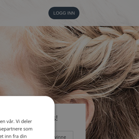
LOGG INN
li medlem gratis!
en vår. Vi deler
ysepartnere som
 inn fra din
Mann
Kvinne