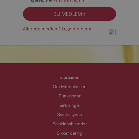
Jeg aksepterer
Personvernreglene
Allerede medlem? Logg inn her »
prot
prot
Priva
Priva
Startsiden
Om Møteplassen
Funksjoner
Søk single
Single synes
Solskinnshistorier
Sikker dating