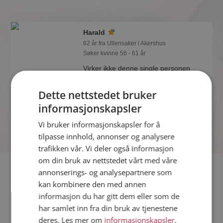
Harald
62 år fra Ullensaker i Akershus
Søker kvinne 56 - 61 år
Virker ikke denne single personen
hyggelig? Det tar bare ett minutt å bli
medlem på Møteplassen, slik at du kan
Dette nettstedet bruker
finne ut alt om Harald.
informasjonskapsler
Vi bruker informasjonskapsler for å
tilpasse innhold, annonser og analysere
trafikken vår. Vi deler også informasjon
om din bruk av nettstedet vårt med våre
Fler single
annonserings- og analysepartnere som
kan kombinere den med annen
informasjon du har gitt dem eller som de
Flere singlemenn fra Ullensaker
:
Njål
,
Terje
,
Rune Bakken
har samlet inn fra din bruk av tjenestene
Kvinner fra Ullensaker
deres. Les mer om
informasjonskapsler
,
Date kvinner i Norge