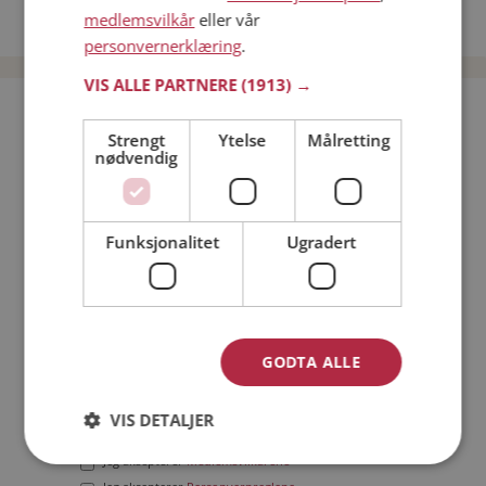
medlemsvilkår
eller vår
Date menn i Norge
personvernerklæring
.
VIS ALLE PARTNERE
(1913) →
Bli medlem gratis!
Strengt
Ytelse
Målretting
nødvendig
Jeg er en:
Mann
Kvinne
Min alder:
Funksjonalitet
Ugradert
GODTA ALLE
VIS DETALJER
Jeg aksepterer
Medlemsvilkårene