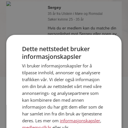
Sergey
35 år fra Ulstein i Møre og Romsdal
Søker kvinne 25 - 35 år
Hvis du er medlem kan du matche din
personlighet mot Sergey eller noen av
de andre single. Kanskje passer dere
sammen som hånd i hanske?
Dette nettstedet bruker
informasjonskapsler
Vi bruker informasjonskapsler for å
tilpasse innhold, annonser og analysere
trafikken vår. Vi deler også informasjon
Fler single
om din bruk av nettstedet vårt med våre
annonserings- og analysepartnere som
kan kombinere den med annen
Flere singlemenn fra Ulstein
:
Jon Andre
,
Rune
,
Surben
informasjon du har gitt dem eller som de
Kvinner fra Ulstein
har samlet inn fra din bruk av tjenestene
Date kvinner i Norge
deres. Les mer om
informasjonskapsler
,
Date menn i Norge
medlemsvilkår
eller vår