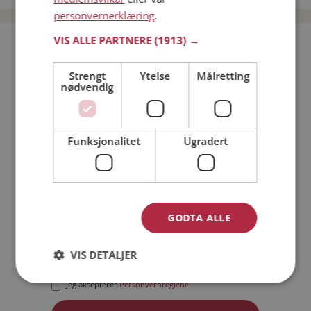
personvernerklæring
.
VIS ALLE PARTNERE
(1913) →
Bli medlem gratis!
Strengt
Ytelse
Målretting
nødvendig
Jeg er en:
Mann
Kvinne
Min alder:
Funksjonalitet
Ugradert
GODTA ALLE
VIS DETALJER
Jeg aksepterer
Medlemsvilkårene
Jeg aksepterer
Personvernreglene