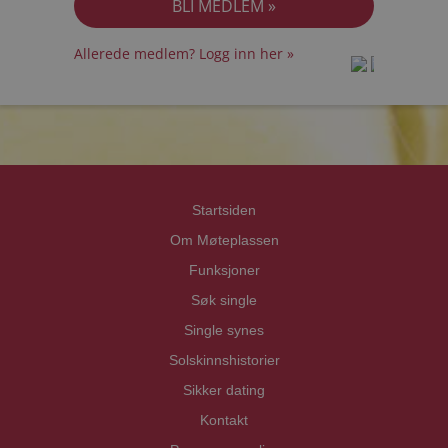
Allerede medlem? Logg inn her »
prot
prot
Priva
Priva
Startsiden
Om Møteplassen
Funksjoner
Søk single
Single synes
Solskinnshistorier
Sikker dating
Kontakt