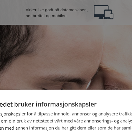
Virker like godt på datamaskinen,
nettbrettet og mobilen
tedet bruker informasjonskapsler
B
sjonskapsler for å tilpasse innhold, annonser og analysere trafikk
 om din bruk av nettstedet vårt med våre annonserings- og anal
n med annen informasjon du har gitt dem eller som de har samlet
Jeg er en: