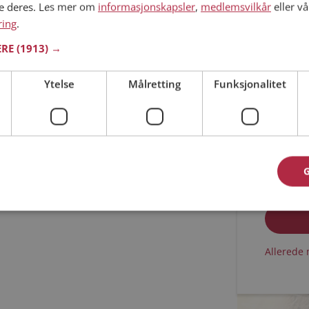
ne deres. Les mer om
informasjonskapsler
,
medlemsvilkår
eller vå
ring
.
Min alder
ERE
(1913) →
Ytelse
Målretting
Funksjonalitet
Jeg aks
Jeg aks
Allerede 