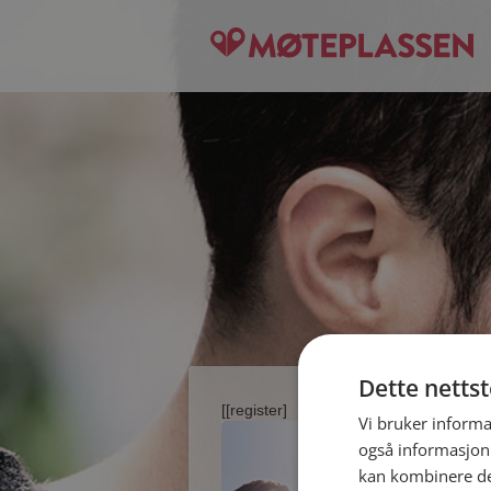
Dette netts
[[register]
Vi bruker informa
også informasjon
kan kombinere de