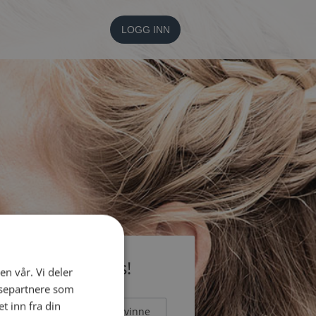
LOGG INN
li medlem gratis!
en vår. Vi deler
ysepartnere som
 inn fra din
Mann
Kvinne