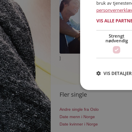
bruk av tjeneste
personvernerklæ
VIS ALLE PARTN
Strengt
nødvendig
]
VIS DETALJER
Fler single
Andre single fra Oslo
Date menn i Norge
Date kvinner i Norge