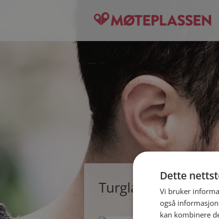
Dette netts
Turglad, single kvi
Vi bruker informa
også informasjon
kan kombinere de