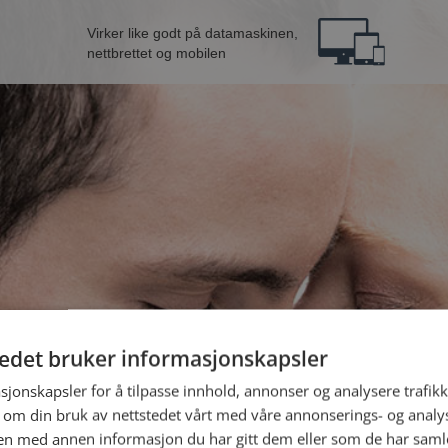
Virker like godt på datamaskinen,
nettbrettet og mobilen
tedet bruker informasjonskapsler
nne fra Lyngdal
B
sjonskapsler for å tilpasse innhold, annonser og analysere trafikk
 om din bruk av nettstedet vårt med våre annonserings- og anal
n med annen informasjon du har gitt dem eller som de har samlet
Jeg er en: