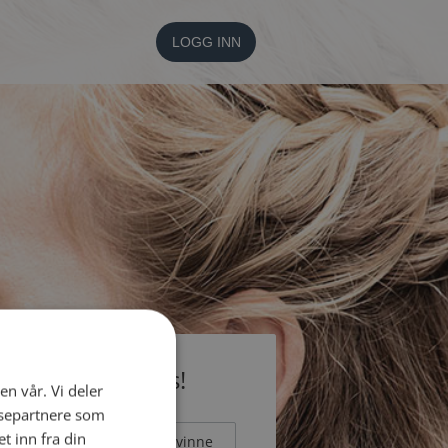
LOGG INN
li medlem gratis!
en vår. Vi deler
ysepartnere som
 inn fra din
Mann
Kvinne