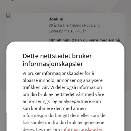
Joakim
36 år fra Hjelmeland i Rogaland
Søker kvinne 18 - 40 år
Om ett minutt kan du være medlem på
Møteplassen, og se om Joakim er
drømmende eller praktisk! Det er
Dette nettstedet bruker
lettere å finne kjærligheten på nettet!
informasjonskapsler
Vi bruker informasjonskapsler for å
tilpasse innhold, annonser og analysere
trafikken vår. Vi deler også informasjon
om din bruk av nettstedet vårt med våre
Fler single
annonserings- og analysepartnere som
kan kombinere den med annen
informasjon du har gitt dem eller som de
Flere singlemenn fra Hjelmeland
:
Bjørn
,
Tore
,
Vetle Håkon
har samlet inn fra din bruk av tjenestene
Kvinner fra Hjelmeland
deres. Les mer om
informasjonskapsler
,
Date kvinner i Norge