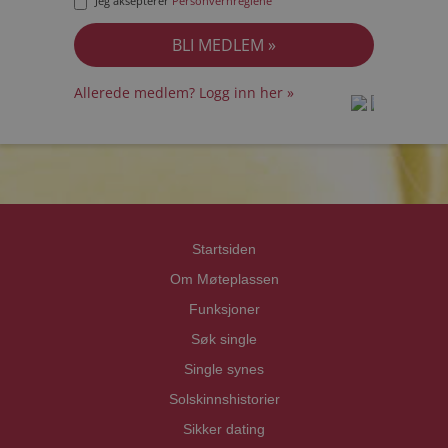
Jeg aksepterer
Personvernreglene
Allerede medlem? Logg inn her »
prot
prot
Priva
Priva
Startsiden
Om Møteplassen
Funksjoner
Søk single
Single synes
Solskinnshistorier
Sikker dating