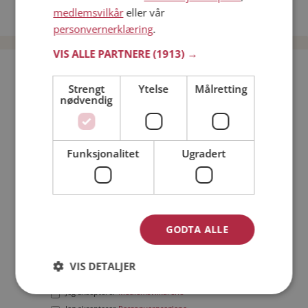
medlemsvilkår
eller vår
Date menn i Norge
personvernerklæring
.
VIS ALLE PARTNERE
(1913) →
Bli medlem gratis!
Strengt
Ytelse
Målretting
nødvendig
Jeg er en:
Mann
Kvinne
Min alder:
Funksjonalitet
Ugradert
GODTA ALLE
VIS DETALJER
Jeg aksepterer
Medlemsvilkårene