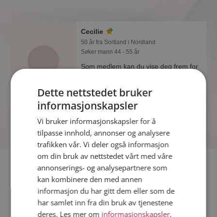
Cecilie
50 år fra Sortland i Nordland
Søker mann 44 - 55 år
Som medlem kan du vise deg frem for
Cecilie og tusener av andre single på
Møteplassen! Ta sjansen og se hvem
Dette nettstedet bruker
som synes du er interessant.
informasjonskapsler
Vi bruker informasjonskapsler for å
tilpasse innhold, annonser og analysere
trafikken vår. Vi deler også informasjon
om din bruk av nettstedet vårt med våre
Fler single
annonserings- og analysepartnere som
kan kombinere den med annen
informasjon du har gitt dem eller som de
Flere singlekvinner fra Sortland
:
Gt
,
Hege
,
Elsa
har samlet inn fra din bruk av tjenestene
Menn fra Sortland
deres. Les mer om
informasjonskapsler
,
Date kvinner i Norge