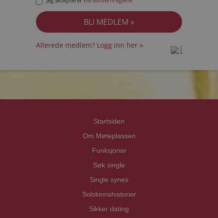
Jeg aksepterer
Personvernreglene
Allerede medlem? Logg inn her »
prot
prot
Priva
Priva
Startsiden
Om Møteplassen
Funksjoner
Søk single
Single synes
Solskinnshistorier
Sikker dating