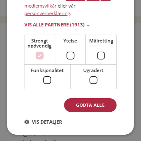
medlemsvilkår
eller vår
Date menn i Norge
personvernerklæring
.
VIS ALLE PARTNERE
(1913) →
Bli medlem gratis!
Strengt
Ytelse
Målretting
nødvendig
Jeg er en:
Mann
Kvinne
Min alder:
Funksjonalitet
Ugradert
GODTA ALLE
VIS DETALJER
Jeg aksepterer
Medlemsvilkårene