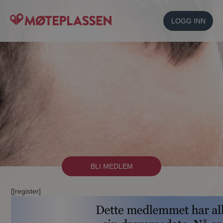
LOGG INN
BLI MEDLEM
[[register]