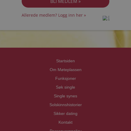
Allerede medlem? Logg inn her »
prot
prot
Priva
Priva
Startsiden
Om Møteplassen
Funksjoner
Søk single
Single synes
Solskinnshistorier
Sikker dating
Kontakt