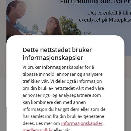
Dette nettstedet bruker
informasjonskapsler
]
Vi bruker informasjonskapsler for å
tilpasse innhold, annonser og analysere
trafikken vår. Vi deler også informasjon
Fler single
om din bruk av nettstedet vårt med våre
annonserings- og analysepartnere som
kan kombinere den med annen
Andre single fra Nittedal
informasjon du har gitt dem eller som de
Menn fra Nittedal
har samlet inn fra din bruk av tjenestene
Date kvinner i Norge
deres. Les mer om
informasjonskapsler
,
Date menn i Norge
medlemsvilkår
eller vår