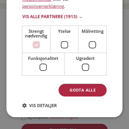
personvernerklæring
.
VIS ALLE PARTNERE
(1913) →
Bli medlem gratis!
Strengt
Ytelse
Målretting
nødvendig
Jeg er en:
Mann
Kvinne
Min alder:
Funksjonalitet
Ugradert
GODTA ALLE
VIS DETALJER
Jeg aksepterer
Medlemsvilkårene
Jeg aksepterer
Personvernreglene