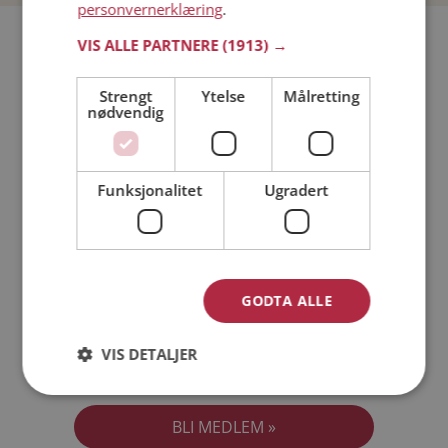
personvernerklæring
.
Bli medlem gratis!
VIS ALLE PARTNERE
(1913) →
Strengt
Ytelse
Målretting
Jeg er en:
Mann
Kvinne
nødvendig
Min alder:
Funksjonalitet
Ugradert
GODTA ALLE
VIS DETALJER
Jeg aksepterer
Medlemsvilkårene
Jeg aksepterer
Personvernreglene