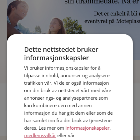
Dette nettstedet bruker
informasjonskapsler
]
Vi bruker informasjonskapsler for å
tilpasse innhold, annonser og analysere
trafikken vår. Vi deler også informasjon
om din bruk av nettstedet vårt med våre
Fler single
annonserings- og analysepartnere som
kan kombinere den med annen
Andre single fra Oslo
informasjon du har gitt dem eller som de
Date menn i Norge
har samlet inn fra din bruk av tjenestene
Date kvinner i Norge
deres. Les mer om
informasjonskapsler
,
medlemsvilkår
eller vår