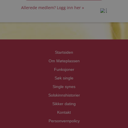
Allerede medlem? Logg inn her »
prot
prot
Priva
Priva
Startsiden
Om Møteplassen
Funksjoner
Søk single
Single synes
Solskinnshistorier
Sikker dating
Kontakt
Personvernpolicy