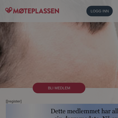
LOGG INN
BLI MEDLEM
[[register]