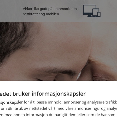
Virker like godt på datamaskinen,
nettbrettet og mobilen
tedet bruker informasjonskapsler
fra Heim
B
sjonskapsler for å tilpasse innhold, annonser og analysere trafikk
 om din bruk av nettstedet vårt med våre annonserings- og anal
n med annen informasjon du har gitt dem eller som de har samlet
Jeg er en: