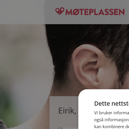
Dette netts
Eirik, single mann 
Vi bruker informa
også informasjon
kan kombinere de