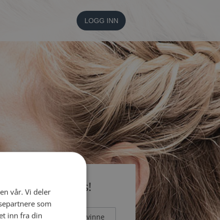
LOGG INN
li medlem gratis!
en vår. Vi deler
ysepartnere som
 inn fra din
Mann
Kvinne