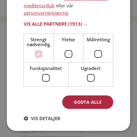
medlemsvilkår
eller vår
Date menn i Norge
personvernerklæring
.
VIS ALLE PARTNERE
(1913) →
Bli medlem gratis!
Strengt
Ytelse
Målretting
nødvendig
Jeg er en:
Mann
Kvinne
Min alder:
Funksjonalitet
Ugradert
GODTA ALLE
VIS DETALJER
Jeg aksepterer
Medlemsvilkårene