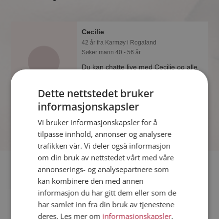
Cecilie
42 år fra Karmøy i Rogaland
Søker mann 40 - 56 år
Du kan chatte live med Cecilie og alle
de andre single hvis du er medlem på
Møteplassen. Det er raskt og enkelt å
Dette nettstedet bruker
bli medlem.
informasjonskapsler
Vi bruker informasjonskapsler for å
tilpasse innhold, annonser og analysere
trafikken vår. Vi deler også informasjon
om din bruk av nettstedet vårt med våre
Fler single
annonserings- og analysepartnere som
kan kombinere den med annen
informasjon du har gitt dem eller som de
Flere singlekvinner fra Karmøy
:
Thisisme
,
Mafe
,
Miri
har samlet inn fra din bruk av tjenestene
Menn fra Karmøy
deres. Les mer om
informasjonskapsler
,
Date kvinner i Norge