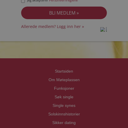
Jeg aksepterer
Personvernreglene
Allerede medlem? Logg inn her »
prot
prot
Priva
Priva
Startsiden
Om Møteplassen
Funksjoner
Søk single
Single synes
Solskinnshistorier
Sikker dating