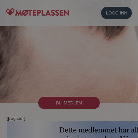
LOGG INN
BLI MEDLEM
[[register]