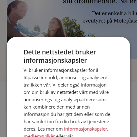
Dette nettstedet bruker
informasjonskapsler
]
Vi bruker informasjonskapsler for å
tilpasse innhold, annonser og analysere
trafikken vår. Vi deler også informasjon
Fler single
om din bruk av nettstedet vårt med våre
annonserings- og analysepartnere som
kan kombinere den med annen
Andre single fra Halden
informasjon du har gitt dem eller som de
Menn fra Halden
har samlet inn fra din bruk av tjenestene
Date kvinner i Norge
deres. Les mer om
informasjonskapsler
,
Date menn i Norge
medlemsvilkår
eller vår