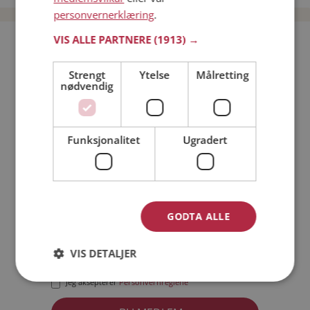
personvernerklæring
.
VIS ALLE PARTNERE
(1913) →
Bli medlem gratis!
Strengt
Ytelse
Målretting
nødvendig
Jeg er en:
Mann
Kvinne
Min alder:
Funksjonalitet
Ugradert
GODTA ALLE
VIS DETALJER
Jeg aksepterer
Medlemsvilkårene
Jeg aksepterer
Personvernreglene