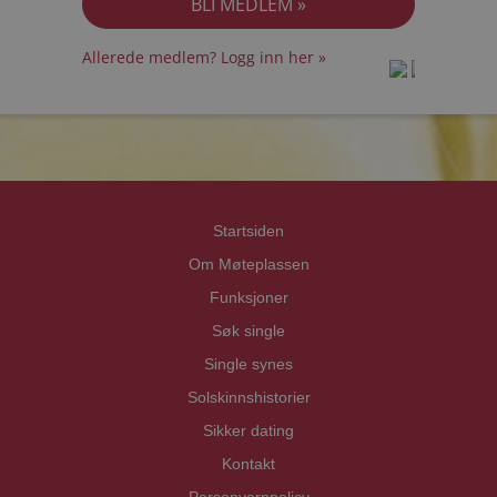
Allerede medlem? Logg inn her »
prot
prot
Priva
Priva
Startsiden
Om Møteplassen
Funksjoner
Søk single
Single synes
Solskinnshistorier
Sikker dating
Kontakt