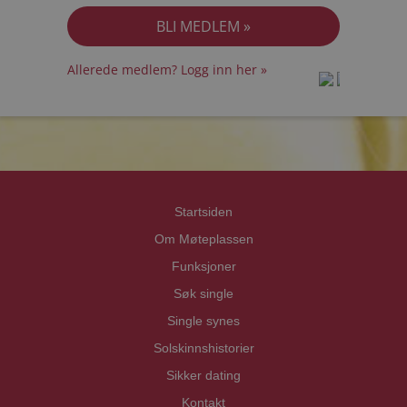
Allerede medlem? Logg inn her »
prot
prot
Priva
Priva
Startsiden
Om Møteplassen
Funksjoner
Søk single
Single synes
Solskinnshistorier
Sikker dating
Kontakt