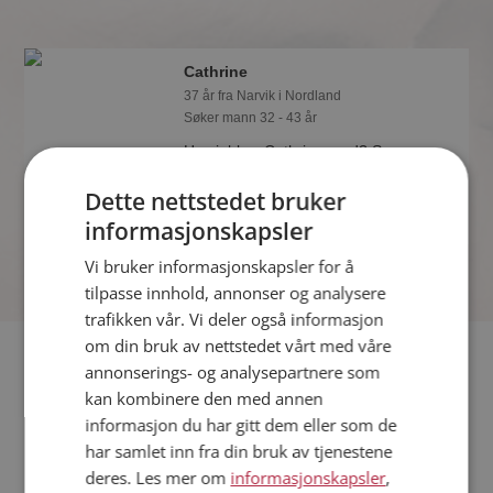
Cathrine
37 år fra Narvik i Nordland
Søker mann 32 - 43 år
Hva jobber Cathrine med? Som
medlem på Møteplassen får du vite
Dette nettstedet bruker
alle mulige detaljer om de single.
informasjonskapsler
Vi bruker informasjonskapsler for å
tilpasse innhold, annonser og analysere
trafikken vår. Vi deler også informasjon
om din bruk av nettstedet vårt med våre
Fler single
annonserings- og analysepartnere som
kan kombinere den med annen
Flere singlekvinner fra Narvik
:
Flora
,
Amalie
,
Ladyred
informasjon du har gitt dem eller som de
Menn fra Narvik
har samlet inn fra din bruk av tjenestene
Date kvinner i Norge
deres. Les mer om
informasjonskapsler
,