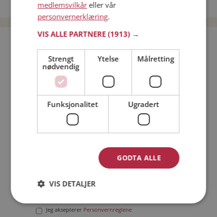
Date menn i Norge
medlemsvilkår
eller vår
personvernerklæring
.
VIS ALLE PARTNERE
(1913) →
Bli medlem gratis!
Strengt
Ytelse
Målretting
nødvendig
Jeg er en:
Mann
Kvinne
Min alder:
Funksjonalitet
Ugradert
GODTA ALLE
VIS DETALJER
Jeg aksepterer
Medlemsvilkårene
Jeg aksepterer
Personvernreglene