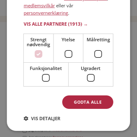
medlemsvilkår
eller vår
Date menn i Norge
personvernerklæring
.
VIS ALLE PARTNERE
(1913) →
Bli medlem gratis!
Strengt
Ytelse
Målretting
nødvendig
Jeg er en:
Mann
Kvinne
Min alder:
Funksjonalitet
Ugradert
GODTA ALLE
VIS DETALJER
Jeg aksepterer
Medlemsvilkårene