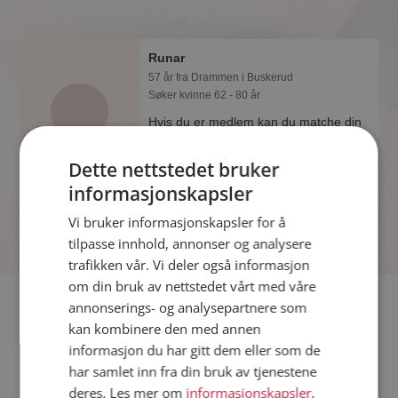
Runar
57 år fra Drammen i Buskerud
Søker kvinne 62 - 80 år
Hvis du er medlem kan du matche din
personlighet mot Runar eller noen av
de andre single. Kanskje passer dere
Dette nettstedet bruker
sammen som hånd i hanske?
informasjonskapsler
Vi bruker informasjonskapsler for å
tilpasse innhold, annonser og analysere
trafikken vår. Vi deler også informasjon
om din bruk av nettstedet vårt med våre
Fler single
annonserings- og analysepartnere som
kan kombinere den med annen
informasjon du har gitt dem eller som de
Flere singlemenn fra Drammen
:
Ole
,
Magnus
,
Anh Viet Le
har samlet inn fra din bruk av tjenestene
Kvinner fra Drammen
deres. Les mer om
informasjonskapsler
,
Date kvinner i Norge