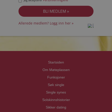
Jeg aksepterer
Personvernreglene
Allerede medlem? Logg inn her »
prot
prot
Priva
Priva
Startsiden
Om Møteplassen
Funksjoner
Søk single
Single synes
Solskinnshistorier
Sikker dating