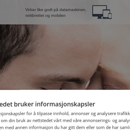
Virker like godt på datamaskinen,
nettbrettet og mobilen
tedet bruker informasjonskapsler
nn fra Kragerø
B
sjonskapsler for å tilpasse innhold, annonser og analysere trafikk
 om din bruk av nettstedet vårt med våre annonserings- og anal
n med annen informasjon du har gitt dem eller som de har samlet
Jeg er en: