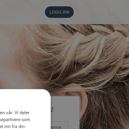
LOGG INN
li medlem gratis!
en vår. Vi deler
ysepartnere som
 inn fra din
Mann
Kvinne