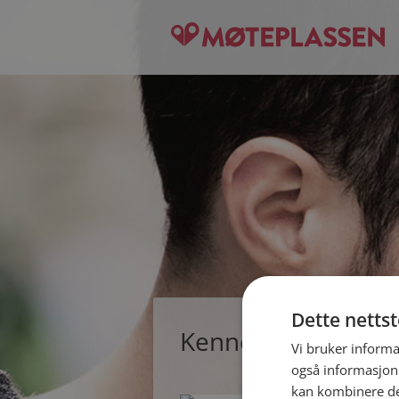
Dette netts
Kenneth, single ma
Vi bruker informa
også informasjon
kan kombinere de