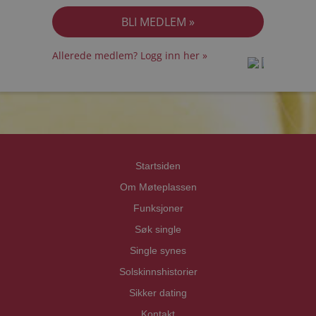
Allerede medlem? Logg inn her »
prot
prot
Priva
Priva
Startsiden
Om Møteplassen
Funksjoner
Søk single
Single synes
Solskinnshistorier
Sikker dating
Kontakt