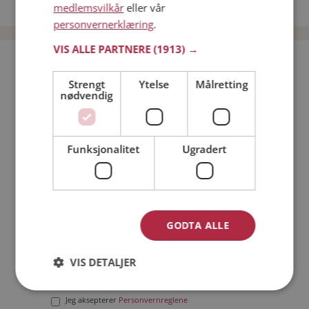
Date menn i Norge
medlemsvilkår
eller vår
personvernerklæring
.
VIS ALLE PARTNERE
(1913) →
Bli medlem gratis!
Strengt
Ytelse
Målretting
nødvendig
Jeg er en:
Mann
Kvinne
Min alder:
Funksjonalitet
Ugradert
GODTA ALLE
VIS DETALJER
Jeg aksepterer
Medlemsvilkårene
Jeg aksepterer
Personvernreglene