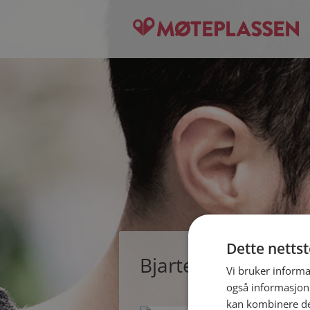
Dette netts
Bjarte, single mann
Vi bruker informa
også informasjon
kan kombinere de