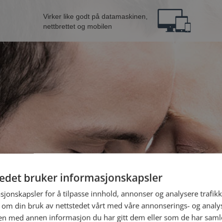
Virker like godt på datamaskinen,
nettbrettet og mobilen
tedet bruker informasjonskapsler
 fra Alver
B
sjonskapsler for å tilpasse innhold, annonser og analysere trafikk
 om din bruk av nettstedet vårt med våre annonserings- og anal
n med annen informasjon du har gitt dem eller som de har samlet
Jeg er en: