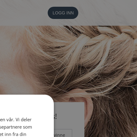
LOGG INN
li medlem gratis!
en vår. Vi deler
ysepartnere som
 inn fra din
Mann
Kvinne