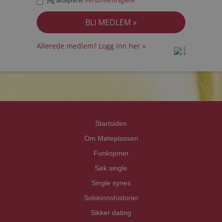
Jeg aksepterer
Personvernreglene
Allerede medlem? Logg inn her »
prot
prot
Priva
Priva
Startsiden
Om Møteplassen
Funksjoner
Søk single
Single synes
Solskinnshistorier
Sikker dating