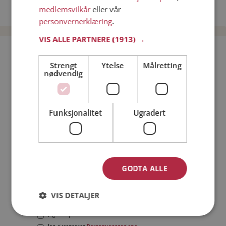
medlemsvilkår
eller vår
Date menn i Norge
personvernerklæring
.
VIS ALLE PARTNERE
(1913) →
Bli medlem gratis!
Strengt
Ytelse
Målretting
nødvendig
Jeg er en:
Mann
Kvinne
Min alder:
Funksjonalitet
Ugradert
GODTA ALLE
VIS DETALJER
Jeg aksepterer
Medlemsvilkårene