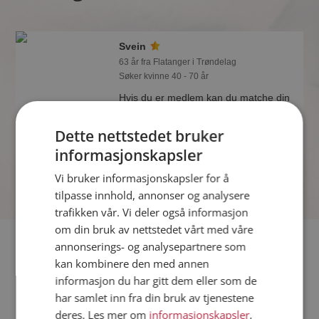
Svein
63 år fra Flatanger i Trøndelag
Søker kvinne 40 - 70 år
Hvis du er medlem kan du matche din
personlighet mot Svein eller noen av
de andre single. Kanskje passer dere
Dette nettstedet bruker
sammen som hånd i hanske?
informasjonskapsler
Vi bruker informasjonskapsler for å
tilpasse innhold, annonser og analysere
trafikken vår. Vi deler også informasjon
om din bruk av nettstedet vårt med våre
Fler single
annonserings- og analysepartnere som
kan kombinere den med annen
informasjon du har gitt dem eller som de
Flere singlemenn fra Flatanger
:
Peter
,
Lasse
,
Arvid
har samlet inn fra din bruk av tjenestene
Kvinner fra Flatanger
deres. Les mer om
informasjonskapsler
,
Date kvinner i Norge