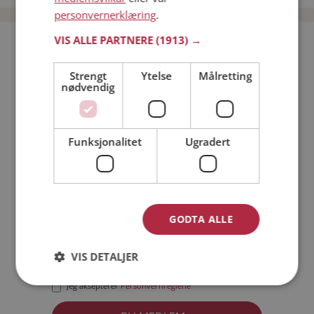
personvernerklæring
.
VIS ALLE PARTNERE
(1913) →
Bli medlem gratis!
Strengt
Ytelse
Målretting
nødvendig
Jeg er en:
Mann
Kvinne
Min alder:
Funksjonalitet
Ugradert
GODTA ALLE
VIS DETALJER
Jeg aksepterer
Medlemsvilkårene
Jeg aksepterer
Personvernreglene