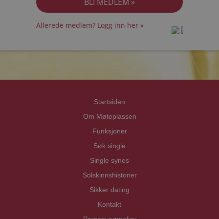
Allerede medlem? Logg inn her »
prot
prot
Priva
Priva
Startsiden
Om Møteplassen
Funksjoner
Søk single
Single synes
Solskinnshistorier
Sikker dating
Kontakt