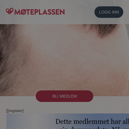
LOGG INN
BLI MEDLEM
[[register]