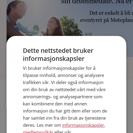
Dette nettstedet bruker
informasjonskapsler
]
Vi bruker informasjonskapsler for å
tilpasse innhold, annonser og analysere
trafikken vår. Vi deler også informasjon
Fler single
om din bruk av nettstedet vårt med våre
annonserings- og analysepartnere som
kan kombinere den med annen
Andre single fra Ålesund
informasjon du har gitt dem eller som de
Menn fra Ålesund
har samlet inn fra din bruk av tjenestene
Date kvinner i Norge
deres. Les mer om
informasjonskapsler
,
Date menn i Norge
medlemsvilkår
eller vår