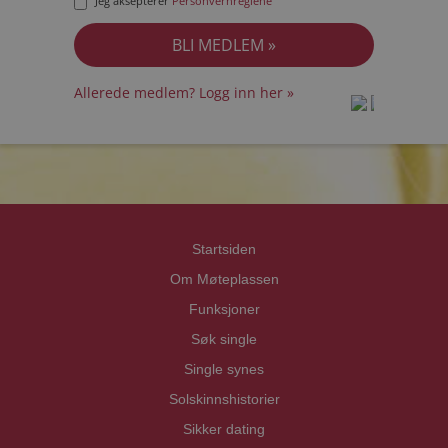
Jeg aksepterer
Personvernreglene
Allerede medlem? Logg inn her »
prot
prot
Priva
Priva
Startsiden
Om Møteplassen
Funksjoner
Søk single
Single synes
Solskinnshistorier
Sikker dating