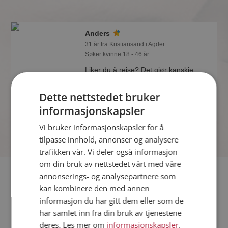
Anders
31 år fra Kristiansand i Agder
Søker kvinne 18 - 46 år
Liker du å reise? Det gjør kanskje
Anders også. Bli medlem nå for å finne
svaret og mengder av andre
Dette nettstedet bruker
spennende fakta.
informasjonskapsler
Vi bruker informasjonskapsler for å
tilpasse innhold, annonser og analysere
trafikken vår. Vi deler også informasjon
om din bruk av nettstedet vårt med våre
Fler single
annonserings- og analysepartnere som
kan kombinere den med annen
informasjon du har gitt dem eller som de
Flere singlemenn fra Kristiansand
:
Oliver
,
Ansgar
,
Espen
har samlet inn fra din bruk av tjenestene
Kvinner fra Kristiansand
deres. Les mer om
informasjonskapsler
,
Date kvinner i Norge