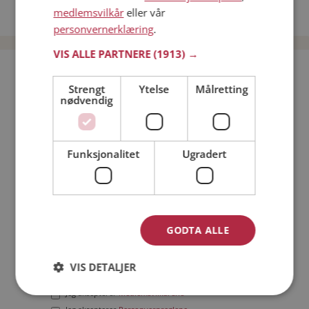
medlemsvilkår
eller vår
Date menn i Norge
personvernerklæring
.
VIS ALLE PARTNERE
(1913) →
Bli medlem gratis!
Strengt
Ytelse
Målretting
nødvendig
Jeg er en:
Mann
Kvinne
Min alder:
Funksjonalitet
Ugradert
GODTA ALLE
VIS DETALJER
Jeg aksepterer
Medlemsvilkårene