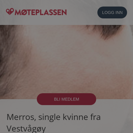
LOGG INN
BLI MEDLEM
Merros, single kvinne fra
Vestvågøy