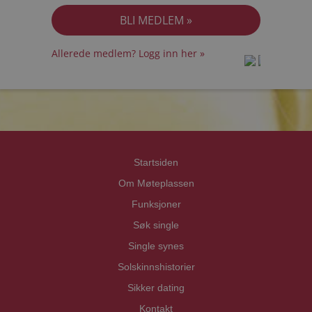
Allerede medlem? Logg inn her »
prot
prot
Priva
Priva
Startsiden
Om Møteplassen
Funksjoner
Søk single
Single synes
Solskinnshistorier
Sikker dating
Kontakt