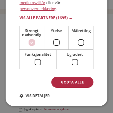
Date menn i Norge
medlemsvilkår
eller vår
personvernerklæring
.
VIS ALLE PARTNERE
(1695) →
Bli medlem gratis!
Strengt
Ytelse
Målretting
nødvendig
Jeg er en:
Mann
Kvinne
Min alder:
Funksjonalitet
Ugradert
GODTA ALLE
VIS DETALJER
Jeg aksepterer
Medlemsvilkårene
Jeg aksepterer
Personvernreglene