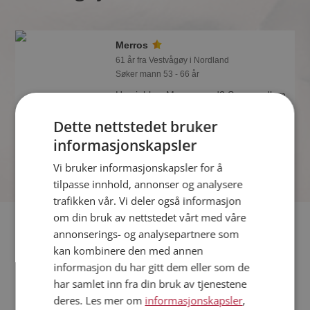
Merros
61 år fra Vestvågøy i Nordland
Søker mann 53 - 66 år
Hva jobber Merros med? Som medlem
på Møteplassen får du vite alle mulige
Dette nettstedet bruker
detaljer om de single.
informasjonskapsler
Online nå!
Vi bruker informasjonskapsler for å
tilpasse innhold, annonser og analysere
trafikken vår. Vi deler også informasjon
om din bruk av nettstedet vårt med våre
Fler single
annonserings- og analysepartnere som
kan kombinere den med annen
Flere singlekvinner fra Vestvågøy
:
Lise
,
Inger
,
Eli
informasjon du har gitt dem eller som de
Menn fra Vestvågøy
har samlet inn fra din bruk av tjenestene
Date kvinner i Norge
deres. Les mer om
informasjonskapsler
,