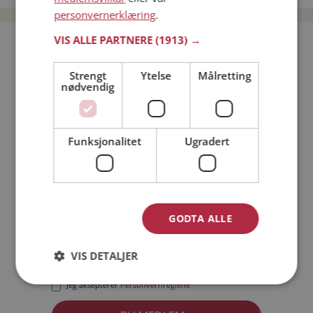
personvernerklæring
.
VIS ALLE PARTNERE
(1913) →
Bli medlem gratis!
Strengt
Ytelse
Målretting
nødvendig
Jeg er en:
Mann
Kvinne
Min alder:
Funksjonalitet
Ugradert
GODTA ALLE
VIS DETALJER
Jeg aksepterer
Medlemsvilkårene
Jeg aksepterer
Personvernreglene