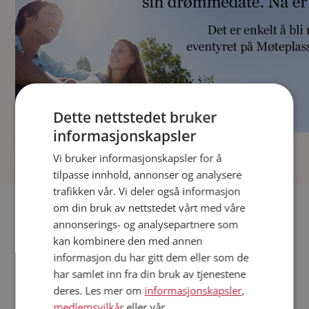
Dette nettstedet bruker
informasjonskapsler
]
Vi bruker informasjonskapsler for å
tilpasse innhold, annonser og analysere
trafikken vår. Vi deler også informasjon
Fler single
om din bruk av nettstedet vårt med våre
annonserings- og analysepartnere som
kan kombinere den med annen
Andre single fra Hadsel
informasjon du har gitt dem eller som de
Kvinner fra Hadsel
har samlet inn fra din bruk av tjenestene
Date kvinner i Norge
deres. Les mer om
informasjonskapsler
,
Date menn i Norge
medlemsvilkår
eller vår