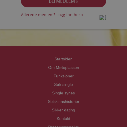
Allerede medlem? Logg inn her »
prot
prot
Priva
Priva
Startsiden
Om Møteplassen
Funksjoner
Søk single
Single synes
Solskinnshistorier
Sikker dating
Kontakt