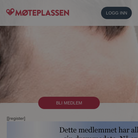
LOGG INN
BLI MEDLEM
[[register]