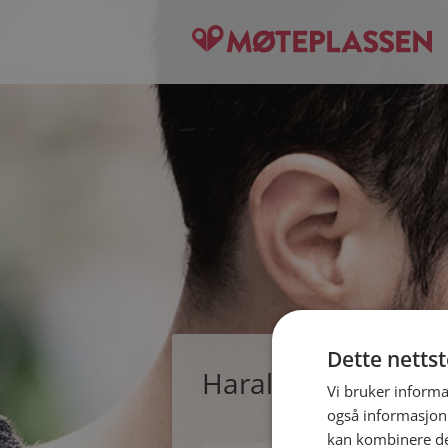
Dette netts
Harald, single man
Vi bruker informa
også informasjon
kan kombinere de