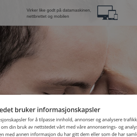
Virker like godt på datamaskinen,
nettbrettet og mobilen
tedet bruker informasjonskapsler
n fra Brønnøy
B
sjonskapsler for å tilpasse innhold, annonser og analysere trafikk
 om din bruk av nettstedet vårt med våre annonserings- og anal
n med annen informasjon du har gitt dem eller som de har samlet
Jeg er en: