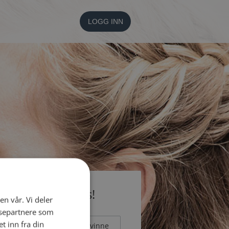
LOGG INN
li medlem gratis!
en vår. Vi deler
ysepartnere som
 inn fra din
Mann
Kvinne