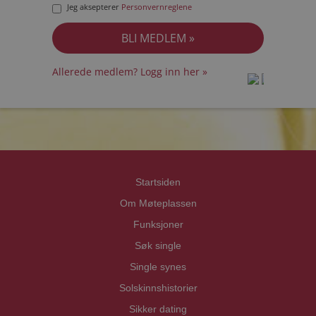
Jeg aksepterer
Personvernreglene
Allerede medlem? Logg inn her »
prot
prot
Priva
Priva
Startsiden
Om Møteplassen
Funksjoner
Søk single
Single synes
Solskinnshistorier
Sikker dating