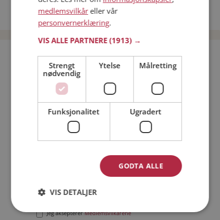
Date kvinner i Norge
medlemsvilkår
eller vår
Date menn i Norge
personvernerklæring
.
VIS ALLE PARTNERE
(1913) →
Bli medlem gratis!
Strengt
Ytelse
Målretting
nødvendig
Jeg er en:
Mann
Kvinne
Min alder:
Funksjonalitet
Ugradert
GODTA ALLE
VIS DETALJER
Jeg aksepterer
Medlemsvilkårene