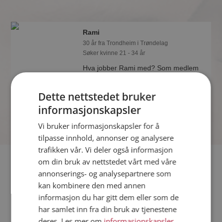
Rami
30 år fra Trondheim i Trøndelag
Søker kvinne 21 - 34 år
Hva jobber Rami med? Som medlem
på Møteplassen får du vite alle mulige
detaljer om de single.
Dette nettstedet bruker
informasjonskapsler
Vi bruker informasjonskapsler for å
tilpasse innhold, annonser og analysere
trafikken vår. Vi deler også informasjon
Fler single
om din bruk av nettstedet vårt med våre
annonserings- og analysepartnere som
kan kombinere den med annen
Flere singlemenn fra Trondheim
:
Geir Rune
,
Furioren
,
informasjon du har gitt dem eller som de
Trondheim
har samlet inn fra din bruk av tjenestene
Kvinner fra Trondheim
deres. Les mer om
informasjonskapsler
,