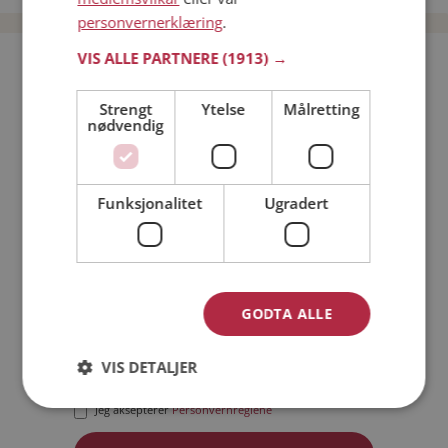
personvernerklæring
.
VIS ALLE PARTNERE
(1913) →
Bli medlem gratis!
Strengt
Ytelse
Målretting
nødvendig
Jeg er en:
Mann
Kvinne
Min alder:
Funksjonalitet
Ugradert
GODTA ALLE
VIS DETALJER
Jeg aksepterer
Medlemsvilkårene
Jeg aksepterer
Personvernreglene