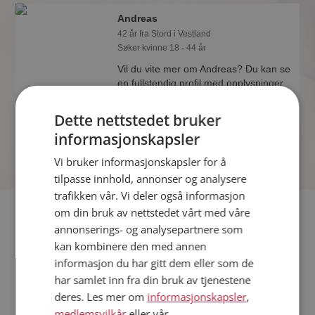
Andreas
42 år fra Stord i Vestland
Søker kvinne 18 - 44 år
Vil du vite mer om Andreas? Du kan se
en fullstendig profil med opplysninger
og bilder hvis du er medlem på
Møteplassen.
Dette nettstedet bruker
informasjonskapsler
Vi bruker informasjonskapsler for å
tilpasse innhold, annonser og analysere
trafikken vår. Vi deler også informasjon
Fler single
om din bruk av nettstedet vårt med våre
annonserings- og analysepartnere som
kan kombinere den med annen
Flere singlemenn fra Stord
:
Bjarne
,
Atle
,
Cato
informasjon du har gitt dem eller som de
Kvinner fra Stord
har samlet inn fra din bruk av tjenestene
Date kvinner i Norge
deres. Les mer om
informasjonskapsler
,
Date menn i Norge
medlemsvilkår
eller vår