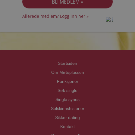
Allerede medlem? Logg inn her »
prot
prot
Priva
Priva
Startsiden
Om Møteplassen
Funksjoner
Søk single
Single synes
Solskinnshistorier
Sikker dating
Kontakt