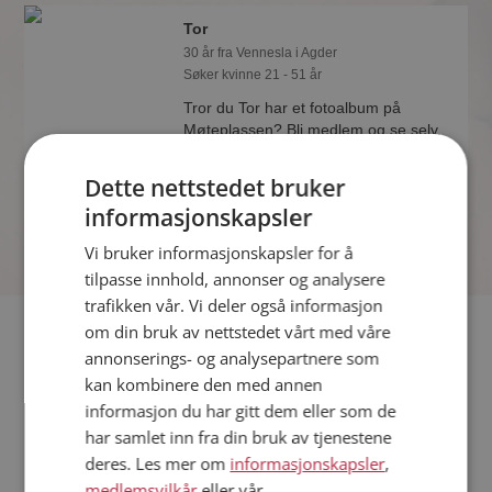
Tor
30 år fra Vennesla i Agder
Søker kvinne 21 - 51 år
Tror du Tor har et fotoalbum på
Møteplassen? Bli medlem og se selv.
Det finnes tusener av fotoalbum med
spennende bilder på sidene.
Dette nettstedet bruker
informasjonskapsler
Vi bruker informasjonskapsler for å
tilpasse innhold, annonser og analysere
trafikken vår. Vi deler også informasjon
Fler single
om din bruk av nettstedet vårt med våre
annonserings- og analysepartnere som
kan kombinere den med annen
Flere singlemenn fra Vennesla
:
Svein Arild
,
Ivar
,
Paul
informasjon du har gitt dem eller som de
Kvinner fra Vennesla
har samlet inn fra din bruk av tjenestene
Date kvinner i Norge
deres. Les mer om
informasjonskapsler
,
Date menn i Norge
medlemsvilkår
eller vår