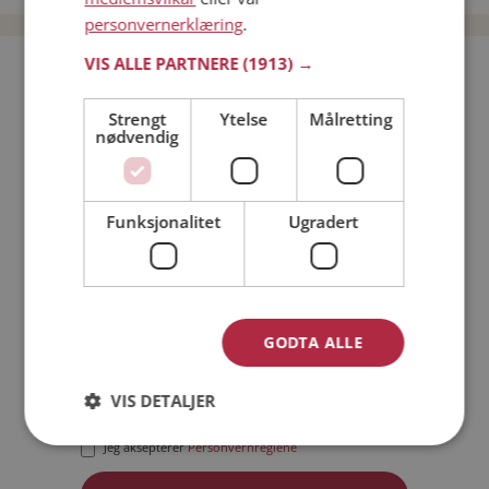
personvernerklæring
.
VIS ALLE PARTNERE
(1913) →
Bli medlem gratis!
Strengt
Ytelse
Målretting
nødvendig
Jeg er en:
Mann
Kvinne
Min alder:
Funksjonalitet
Ugradert
GODTA ALLE
VIS DETALJER
Jeg aksepterer
Medlemsvilkårene
Jeg aksepterer
Personvernreglene