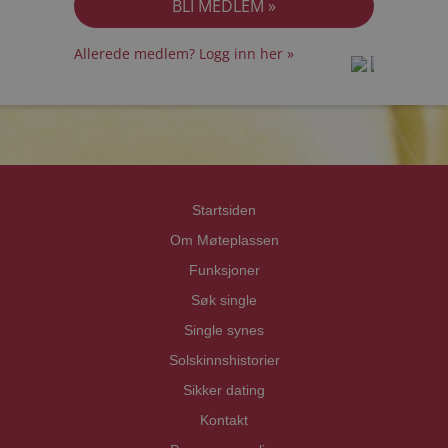
Allerede medlem? Logg inn her »
prot
prot
Priva
Priva
Startsiden
Om Møteplassen
Funksjoner
Søk single
Single synes
Solskinnshistorier
Sikker dating
Kontakt