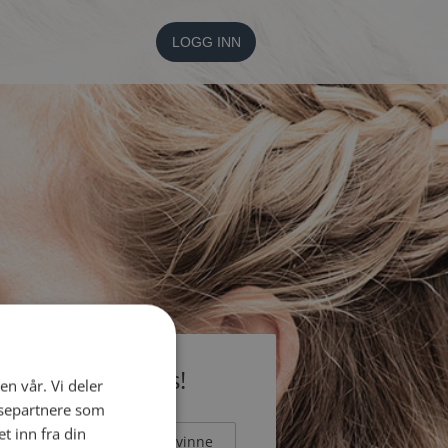
LOGG INN
li medlem gratis!
en vår. Vi deler
ysepartnere som
 inn fra din
Mann
Kvinne