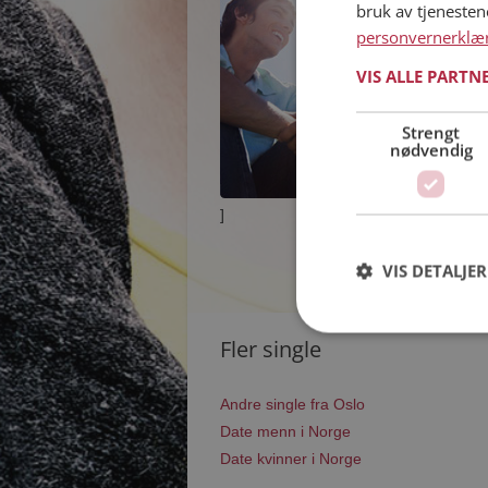
bruk av tjeneste
personvernerklæ
VIS ALLE PARTN
Strengt
nødvendig
]
VIS DETALJER
Fler single
Andre single fra Oslo
Date menn i Norge
Date kvinner i Norge