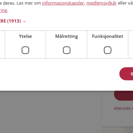
ne deres. Les mer om
informasjonskapsler
,
medlemsvilkår
eller vå
ring
.
Min alder
ERE
(1913) →
Ytelse
Målretting
Funksjonalitet
Jeg aks
Jeg aks
Allerede 