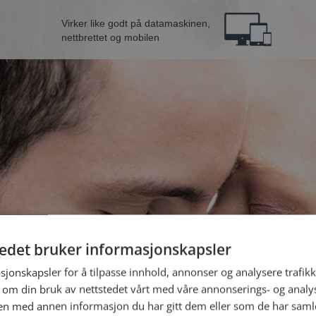
Virker like godt på datamaskinen,
nettbrettet og mobilen
tedet bruker informasjonskapsler
B
sjonskapsler for å tilpasse innhold, annonser og analysere trafikk
 om din bruk av nettstedet vårt med våre annonserings- og anal
n med annen informasjon du har gitt dem eller som de har samlet
Jeg er en: