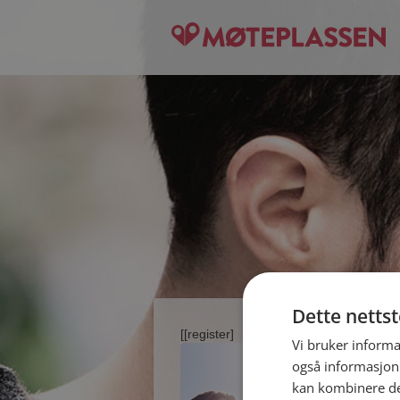
Dette netts
[[register]
Vi bruker informa
også informasjon
kan kombinere de