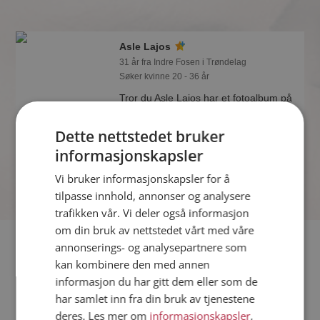
Asle Lajos
31 år fra Indre Fosen i Trøndelag
Søker kvinne 20 - 36 år
Tror du Asle Lajos har et fotoalbum på
Møteplassen? Bli medlem og se selv.
Det finnes tusener av fotoalbum med
Dette nettstedet bruker
spennende bilder på sidene.
informasjonskapsler
Online nå!
Vi bruker informasjonskapsler for å
tilpasse innhold, annonser og analysere
trafikken vår. Vi deler også informasjon
om din bruk av nettstedet vårt med våre
Fler single
annonserings- og analysepartnere som
kan kombinere den med annen
informasjon du har gitt dem eller som de
Flere singlemenn fra Indre Fosen
:
Kent
,
Jon Egil
,
Frode
har samlet inn fra din bruk av tjenestene
Kvinner fra Indre Fosen
deres. Les mer om
informasjonskapsler
,
Date kvinner i Norge