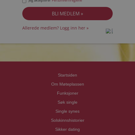
Jeg aksepterer
Personvernreglene
Allerede medlem? Logg inn her »
prot
prot
Priva
Priva
Startsiden
Om Møteplassen
Funksjoner
Søk single
Single synes
Solskinnshistorier
Sikker dating