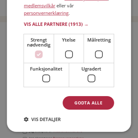
medlemsvilkår
eller vår
Date menn i Norge
personvernerklæring
.
VIS ALLE PARTNERE
(1913) →
Bli medlem gratis!
Strengt
Ytelse
Målretting
nødvendig
Jeg er en:
Mann
Kvinne
Min alder:
Funksjonalitet
Ugradert
GODTA ALLE
VIS DETALJER
Jeg aksepterer
Medlemsvilkårene