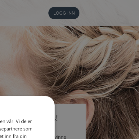
LOGG INN
li medlem gratis!
en vår. Vi deler
ysepartnere som
 inn fra din
Mann
Kvinne