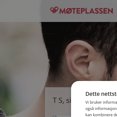
Dette netts
T S, single mann fr
Vi bruker informa
også informasjon
kan kombinere de