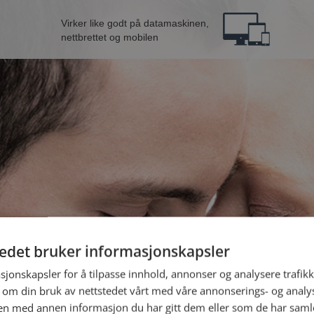
Virker like godt på datamaskinen,
nettbrettet og mobilen
tedet bruker informasjonskapsler
a Lillesand
B
sjonskapsler for å tilpasse innhold, annonser og analysere trafikk
 om din bruk av nettstedet vårt med våre annonserings- og anal
n med annen informasjon du har gitt dem eller som de har samlet
Jeg er en: