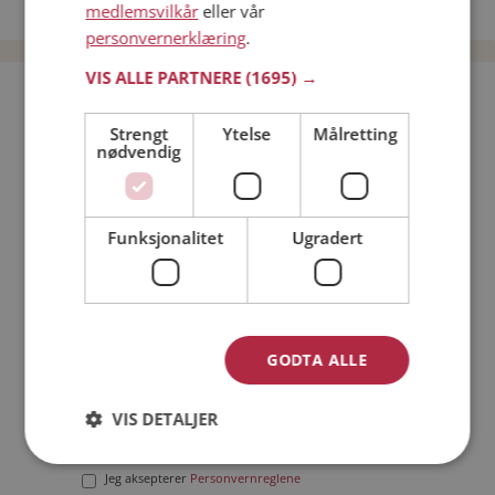
Date menn i Norge
medlemsvilkår
eller vår
personvernerklæring
.
VIS ALLE PARTNERE
(1695) →
Bli medlem gratis!
Strengt
Ytelse
Målretting
nødvendig
Jeg er en:
Mann
Kvinne
Min alder:
Funksjonalitet
Ugradert
GODTA ALLE
VIS DETALJER
Jeg aksepterer
Medlemsvilkårene
Jeg aksepterer
Personvernreglene