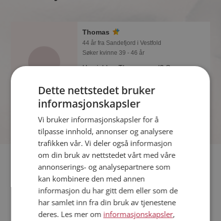
Thomas
44 år fra Sandefjord i Vestfold
Søker kvinne 39 - 46 år
Hva jobber Thomas med? Som
medlem på Møteplassen får du vite
Dette nettstedet bruker
alle mulige detaljer om de single.
informasjonskapsler
Vi bruker informasjonskapsler for å
tilpasse innhold, annonser og analysere
trafikken vår. Vi deler også informasjon
om din bruk av nettstedet vårt med våre
Fler single
annonserings- og analysepartnere som
kan kombinere den med annen
Flere singlemenn fra Sandefjord
:
Jørgen
,
Aleksander
,
Peder
informasjon du har gitt dem eller som de
Kvinner fra Sandefjord
har samlet inn fra din bruk av tjenestene
Date kvinner i Norge
deres. Les mer om
informasjonskapsler
,