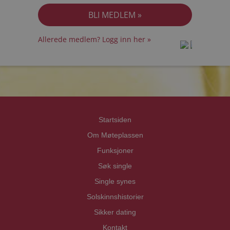
Allerede medlem? Logg inn her »
prot
prot
Priva
Priva
Startsiden
Om Møteplassen
Funksjoner
Søk single
Single synes
Solskinnshistorier
Sikker dating
Kontakt