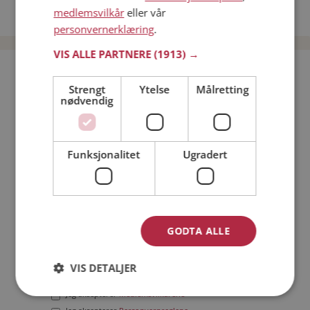
medlemsvilkår
eller vår
Date menn i Norge
personvernerklæring
.
VIS ALLE PARTNERE
(1913) →
Bli medlem gratis!
Strengt
Ytelse
Målretting
nødvendig
Jeg er en:
Mann
Kvinne
Min alder:
Funksjonalitet
Ugradert
GODTA ALLE
VIS DETALJER
Jeg aksepterer
Medlemsvilkårene