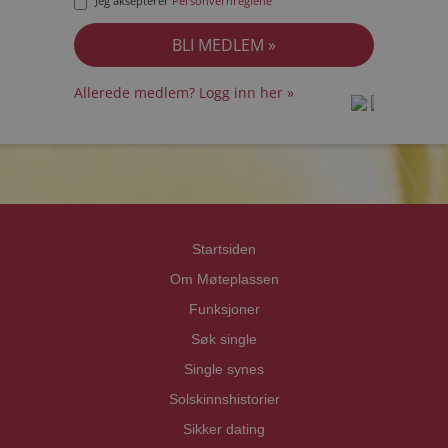
Jeg aksepterer
Personvernreglene
Allerede medlem? Logg inn her »
prot
prot
Priva
Priva
Startsiden
Om Møteplassen
Funksjoner
Søk single
Single synes
Solskinnshistorier
Sikker dating