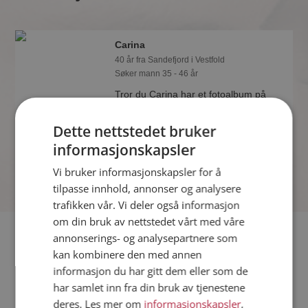
Carina
40 år fra Sandefjord i Vestfold
Søker mann 35 - 46 år
Tror du Carina har et fotoalbum på
Møteplassen? Bli medlem og se selv.
Det finnes tusener av fotoalbum med
Dette nettstedet bruker
spennende bilder på sidene.
informasjonskapsler
Vi bruker informasjonskapsler for å
tilpasse innhold, annonser og analysere
trafikken vår. Vi deler også informasjon
om din bruk av nettstedet vårt med våre
Fler single
annonserings- og analysepartnere som
kan kombinere den med annen
informasjon du har gitt dem eller som de
Flere singlekvinner fra Sandefjord
:
Minu
,
Monica
,
Jegermeg
har samlet inn fra din bruk av tjenestene
Menn fra Sandefjord
deres. Les mer om
informasjonskapsler
,
Date kvinner i Norge