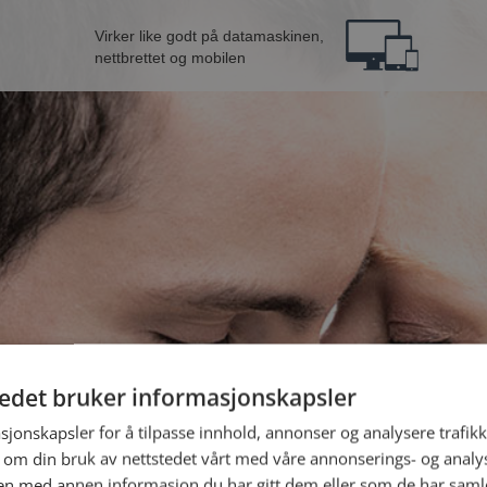
Virker like godt på datamaskinen,
nettbrettet og mobilen
tedet bruker informasjonskapsler
B
sjonskapsler for å tilpasse innhold, annonser og analysere trafikk
 om din bruk av nettstedet vårt med våre annonserings- og anal
Jeg er en:
n med annen informasjon du har gitt dem eller som de har samlet