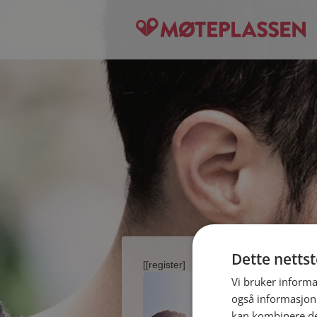
Dette netts
[[register]
Vi bruker informa
også informasjon
kan kombinere de