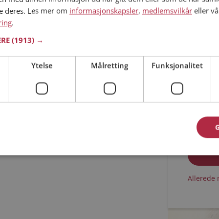
ne deres. Les mer om
informasjonskapsler
,
medlemsvilkår
eller vå
Min alder
ring
.
ERE
(1913) →
Ytelse
Målretting
Funksjonalitet
Jeg aks
Jeg aks
Allerede 