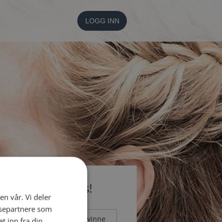
LOGG INN
li medlem gratis!
en vår. Vi deler
ysepartnere som
Mann
Kvinne
 inn fra din