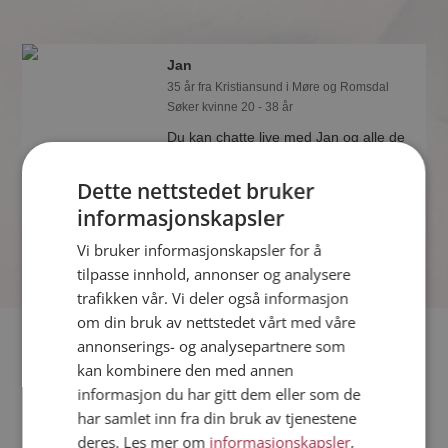
Jan
35 år fra Kristiansund i Møre og Romsdal
Søker kvinne 20 - 38 år
Du kan chatte live med Jan og alle de
andre single hvis du er medlem på
Møteplassen. Det er raskt og enkelt å
Dette nettstedet bruker
bli medlem.
informasjonskapsler
Vi bruker informasjonskapsler for å
tilpasse innhold, annonser og analysere
trafikken vår. Vi deler også informasjon
om din bruk av nettstedet vårt med våre
Fler single
annonserings- og analysepartnere som
kan kombinere den med annen
informasjon du har gitt dem eller som de
Flere singlemenn fra Kristiansund
:
Martin
,
Alex
,
Kristian
har samlet inn fra din bruk av tjenestene
Kvinner fra Kristiansund
deres. Les mer om
informasjonskapsler
,
Date kvinner i Norge