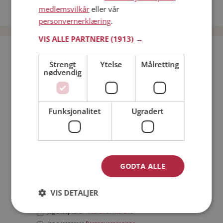
medlemsvilkår
eller vår
Date menn i Norge
personvernerklæring
.
VIS ALLE PARTNERE
(1913) →
Bli medlem gratis!
Strengt
Ytelse
Målretting
nødvendig
Jeg er en:
Mann
Kvinne
Min alder:
Funksjonalitet
Ugradert
GODTA ALLE
VIS DETALJER
Jeg aksepterer
Medlemsvilkårene