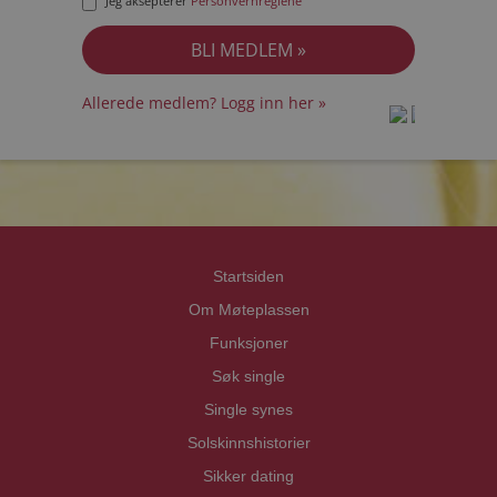
Jeg aksepterer
Personvernreglene
Allerede medlem? Logg inn her »
prot
prot
Priva
Priva
Startsiden
Om Møteplassen
Funksjoner
Søk single
Single synes
Solskinnshistorier
Sikker dating