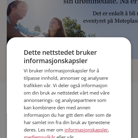
Dette nettstedet bruker
informasjonskapsler
]
Vi bruker informasjonskapsler for å
tilpasse innhold, annonser og analysere
trafikken vår. Vi deler også informasjon
Fler single
om din bruk av nettstedet vårt med våre
annonserings- og analysepartnere som
kan kombinere den med annen
Andre single fra Kvinnherad
informasjon du har gitt dem eller som de
Kvinner fra Kvinnherad
har samlet inn fra din bruk av tjenestene
Date kvinner i Norge
deres. Les mer om
informasjonskapsler
,
Date menn i Norge
medlemsvilkår
eller vår