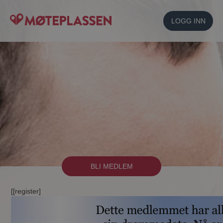
LOGG INN
BLI MEDLEM
[[register]