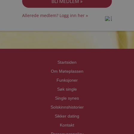
Allerede medlem? Logg inn her »
prot
prot
Priva
Priva
Startsiden
Om Møteplassen
Funksjoner
Søk single
Single synes
Solskinnshistorier
Sikker dating
Kontakt