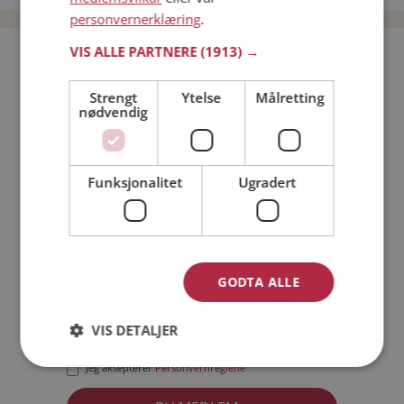
personvernerklæring
.
VIS ALLE PARTNERE
(1913) →
Bli medlem gratis!
Strengt
Ytelse
Målretting
nødvendig
Jeg er en:
Mann
Kvinne
Min alder:
Funksjonalitet
Ugradert
GODTA ALLE
VIS DETALJER
Jeg aksepterer
Medlemsvilkårene
Jeg aksepterer
Personvernreglene