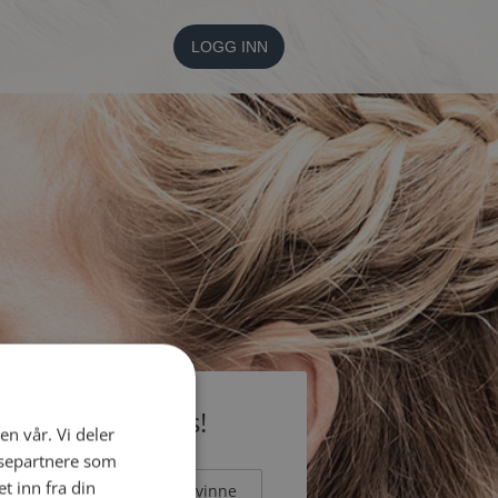
LOGG INN
li medlem gratis!
en vår. Vi deler
ysepartnere som
 inn fra din
Mann
Kvinne