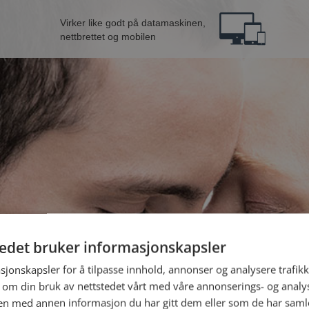
Virker like godt på datamaskinen,
nettbrettet og mobilen
tedet bruker informasjonskapsler
n fra Hustadvika
B
sjonskapsler for å tilpasse innhold, annonser og analysere trafikk
 om din bruk av nettstedet vårt med våre annonserings- og anal
n med annen informasjon du har gitt dem eller som de har samlet
Jeg er en: