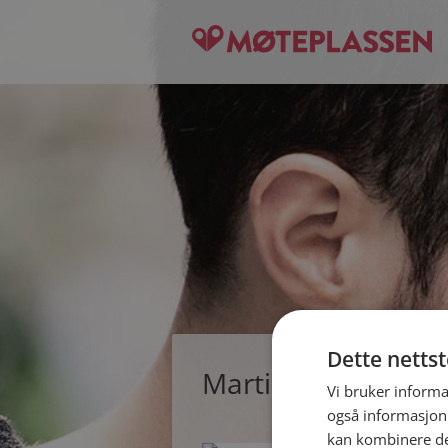
Dette netts
Martin, single man
Vi bruker informa
også informasjon
kan kombinere de