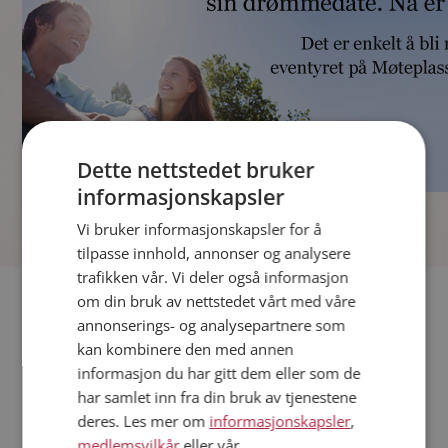
Dette nettstedet bruker
informasjonskapsler
]
Vi bruker informasjonskapsler for å
tilpasse innhold, annonser og analysere
trafikken vår. Vi deler også informasjon
Fler single
om din bruk av nettstedet vårt med våre
annonserings- og analysepartnere som
kan kombinere den med annen
Andre single fra Lillestrøm
informasjon du har gitt dem eller som de
Kvinner fra Lillestrøm
har samlet inn fra din bruk av tjenestene
Date kvinner i Norge
deres. Les mer om
informasjonskapsler
,
Date menn i Norge
medlemsvilkår
eller vår