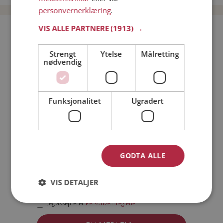
personvernerklæring
.
VIS ALLE PARTNERE
(1913) →
Bli medlem gratis!
Strengt
Ytelse
Målretting
nødvendig
Jeg er en:
Mann
Kvinne
Min alder:
Funksjonalitet
Ugradert
GODTA ALLE
VIS DETALJER
Jeg aksepterer
Medlemsvilkårene
Jeg aksepterer
Personvernreglene