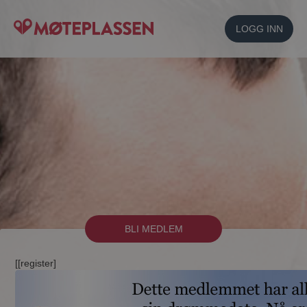
LOGG INN
BLI MEDLEM
[[register]