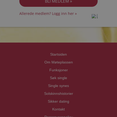
Allerede medlem? Logg inn her »
prot
prot
Priva
Priva
Startsiden
Om Møteplassen
Funksjoner
Søk single
Single synes
Solskinnshistorier
Sikker dating
Kontakt