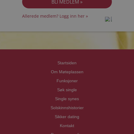
Allerede medlem? Logg inn her »
prot
prot
Priva
Priva
Startsiden
Om Møteplassen
Funksjoner
Søk single
Single synes
Solskinnshistorier
Sikker dating
Kontakt