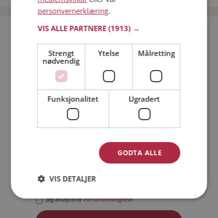
personvernerklæring
.
VIS ALLE PARTNERE
(1913) →
Bli medlem gratis!
Strengt
Ytelse
Målretting
nødvendig
Jeg er en:
Mann
Kvinne
Min alder:
Funksjonalitet
Ugradert
GODTA ALLE
VIS DETALJER
Jeg aksepterer
Medlemsvilkårene
Jeg aksepterer
Personvernreglene