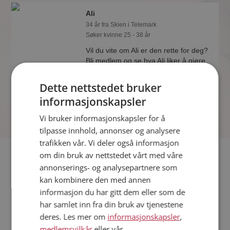
Ali
34 år fra Skien i Telemark
Søker kvinne 25 - 38 år
Vil du vite om Ali er den rette for deg?
Bli medlem og se hva Ali liker å gjøre
om kvelden. Kanskje en
treningsentusiast som deg selv?
Dette nettstedet bruker
informasjonskapsler
Vi bruker informasjonskapsler for å
tilpasse innhold, annonser og analysere
trafikken vår. Vi deler også informasjon
Fler single
om din bruk av nettstedet vårt med våre
annonserings- og analysepartnere som
kan kombinere den med annen
Flere singlemenn fra Skien
:
Stian
,
Marcus
,
Happy
informasjon du har gitt dem eller som de
Kvinner fra Skien
har samlet inn fra din bruk av tjenestene
Date kvinner i Norge
deres. Les mer om
informasjonskapsler
,
Date menn i Norge
medlemsvilkår
eller vår